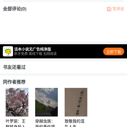
全部评论(0)
写评论
话本小说无广告纯净版
立即下载
新手免费 离线下载 无网阅读
书友还看过
同作者推荐
叶罗丽：王
穿越虫族：
致敬我的混
默转身投入
我的责任感
乱人生