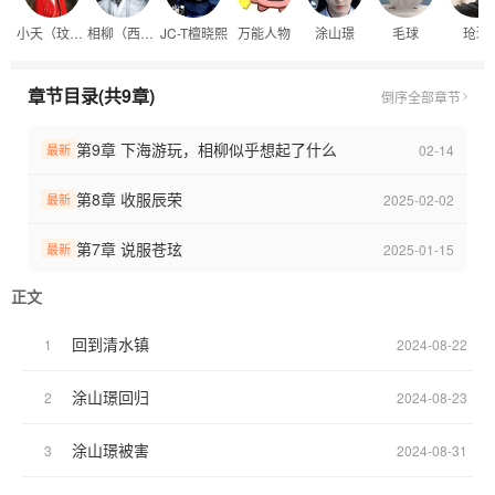
小夭（玟小六）
相柳（西陵邶）
JC-T檀晓熙
万能人物
涂山璟
毛球
玱玹
章节目录(共9章)
倒序
全部章节
第9章 下海游玩，相柳似乎想起了什么
02-14
最新
第8章 收服辰荣
2025-02-02
最新
第7章 说服苍玹
2025-01-15
最新
正文
回到清水镇
1
2024-08-22
涂山璟回归
2
2024-08-23
涂山璟被害
3
2024-08-31