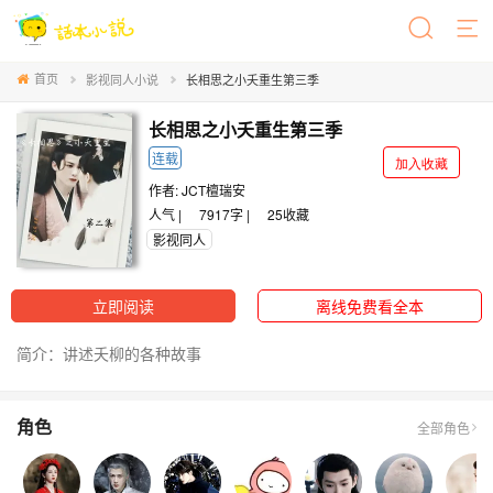
首页
影视同人小说
长相思之小夭重生第三季
长相思之小夭重生第三季
连载
加入收藏
作者:
JCT檀瑞安
人气 |
7917字 |
25
收藏
影视同人
立即阅读
离线免费看全本
简介：讲述夭柳的各种故事
角色
全部角色