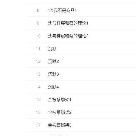
8
金:我不是商品！
9
沈与梓宸和蔡的理论1
10
沈与梓宸和蔡的理论2
11
沉默
12
沉默2
13
沉默3
14
沉默4
15
金被蔡绑架1
16
金被蔡绑架2
17
金被蔡绑架3