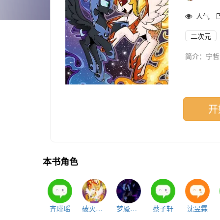
人气
二次元
简介：宁哲
开
本书角色
齐瑾瑶
破灭之阳
梦魇之月
蔡子轩
沈昱霖