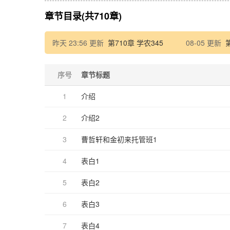
章节目录(共710章)
昨天 23:56 更新
第710章 学农345
08-05 更新
序号
章节标题
1
介绍
2
介绍2
3
曹哲轩和金初来托管班1
4
表白1
5
表白2
6
表白3
7
表白4