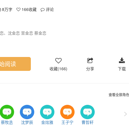
8万字
166
收藏
评论
恋、沈金恋 昱金恋 蔡金恋
始阅读
收藏(166)
分享
下载
查看全部角
>
蔡牧丞
沈梦辰
金炫雅
王子宁
曹哲轩