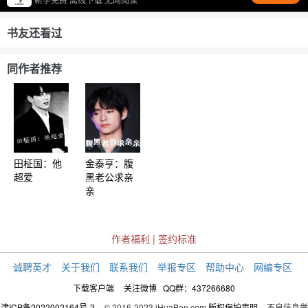
书友还看过
同作者推荐
田柾国：他
金泰亨：腹
超爱
黑老公求亲
亲
作者福利
|
签约标准
诚聘英才
关于我们
联系我们
举报专区
帮助中心
网编专区
下载客户端
关注微博
QQ群：437266680
津ICP备2022002164号-2
© 2016-2023 iHuaBen.com
版权保护声明
不良信息举