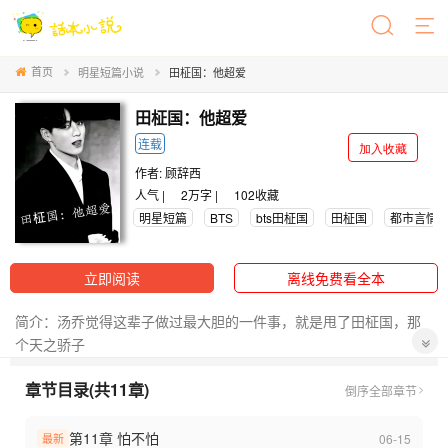
首页
明星短篇小说
田柾国：他超爱
田柾国：他超爱
连载
加入收藏
作者:
顾辞西
人气 |
2万字 |
102
收藏
明星短篇
BTS
bts田柾国
田柾国
都市言情
立即阅读
离线免费看全本
简介：汤乔觉得这辈子做过最大胆的一件事，就是甩了田柾国，那
个天之骄子
章节目录(共11章)
只是没想到多年后两人再次相逢，她被田柾国攥住手腕
倒序
全部章节
“躲什么 我还能吃了你”
第11章 怕不怕
06-15
最新