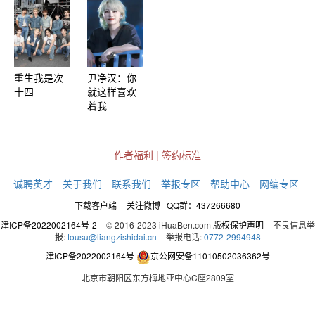
重生我是次
尹净汉：你
十四
就这样喜欢
着我
作者福利
|
签约标准
诚聘英才
关于我们
联系我们
举报专区
帮助中心
网编专区
下载客户端
关注微博
QQ群：437266680
津ICP备2022002164号-2
© 2016-2023 iHuaBen.com
版权保护声明
不良信息举
报:
tousu@liangzishidai.cn
举报电话:
0772-2994948
津ICP备2022002164号
京公网安备11010502036362号
北京市朝阳区东方梅地亚中心C座2809室