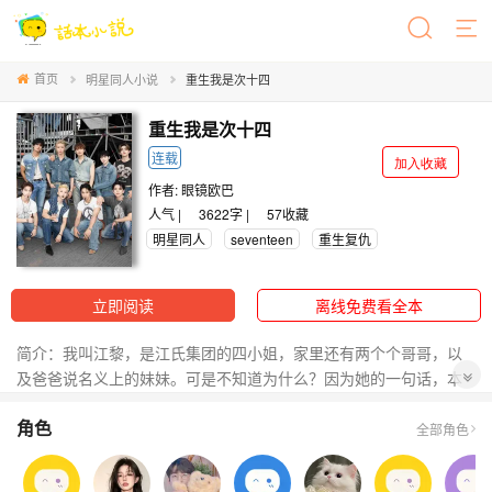
首页
明星同人小说
重生我是次十四
重生我是次十四
连载
加入收藏
作者:
眼镜欧巴
人气 |
3622字 |
57
收藏
明星同人
seventeen
重生复仇
立即阅读
离线免费看全本
简介：我叫江黎，是江氏集团的四小姐，家里还有两个个哥哥，以
及爸爸说名义上的妹妹。可是不知道为什么？因为她的一句话，本
该和我订婚的未婚夫却恨透了我，还有我的家人，哥哥们都把我赶
角色
了出去，直到我醒了过来，才知道我重生了，重生到了平行世界，
全部角色
遇见了seventeen的哥哥们，并爱上了他们，并向名义上的妹妹跟未
婚夫还有复仇了，把他们踩在了脚下。最后和SEVENTEEN哥哥们