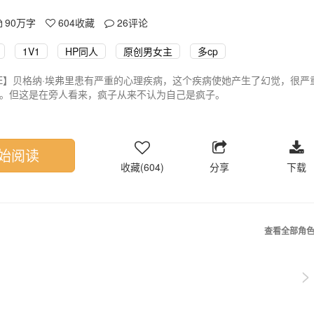
90万字
604
收藏
26
评论
1V1
HP同人
原创男女主
多cp
E】贝格纳·埃弗里患有严重的心理疾病，这个疾病使她产生了幻觉，很严
。但这是在旁人看来，疯子从来不认为自己是疯子。
茨魔法学校有很多熟悉的人，她也很爱他们。但不知道，其中有多少人，
些解释：
始阅读
人物，且出场率远超原著角色，这是我的一己私心，想看和原著角色贴贴
收藏(604)
分享
下载
也有这些情节）。
：因作者个人私心，许多正派角色不会死亡，但一些获得免死金牌的角色
查看全部角
>