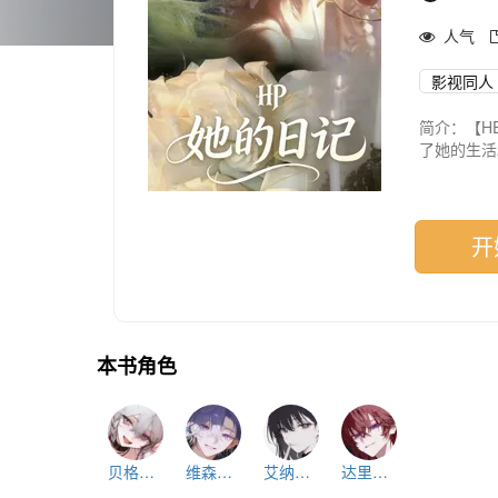
人气
影视同人
简介：【H
了她的生活
她在霍格沃
对作品的一
开
有许多原创
然书里肯定
一些小细节
描述。
本书角色
贝格纳·埃弗里
维森特·埃弗里
艾纳尔·冈特
达里昂·冈特