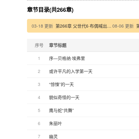
章节目录(共266章)
03-18 更新
第266章 父世代6·布偶喊出声音
08-06 更新
序号
章节标题
1
序—贝格纳·埃弗里
2
或许平凡的入学第一天
3
“惊悚”的一天
4
貌似奇怪的一天
5
鹰与蛇“共舞”
6
朱丽叶
7
幽灵