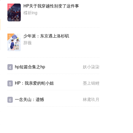
HP关于我穿越性别变了这件事
2
序
楪祈ing
少年派：东京遇上洛杉矶
3
辞薇
hp短篇合集之hp
妖小柒柒
4
HP：我亲爱的蛇小姐
墨上锦鲤
5
一念关山：遗憾
林鸢玖月
6