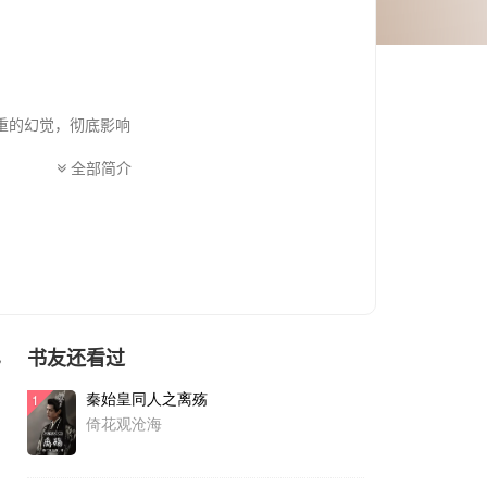
重的幻觉，彻底影响
全部简介
仅仅是她的幻觉。
的可以离开了（虽
我在书中不会过多
书友还看过
色
秦始皇同人之离殇
1
倚花观沧海