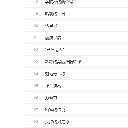
18
学院杯的两位得主
19
哈利的生日
20
达里昂
21
丽痕书店
22
“已死之人”
23
糟糕的黑魔法防御课
24
魁地奇训练
25
课堂演奏
26
万圣节
27
密室的传说
28
失控的游走球