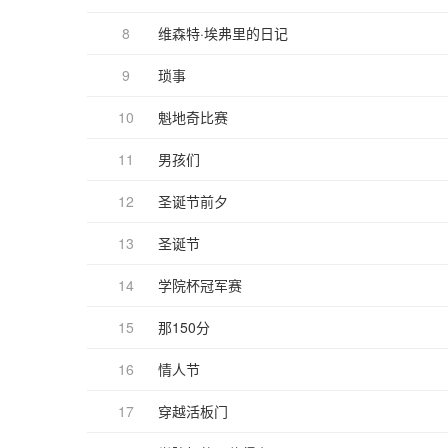
8
维森特·埃弗里的日记
9
琐事
10
魁地奇比赛
11
男孩们
12
圣诞节前夕
13
圣诞节
14
学院杯冠军赛
15
那150分
16
情人节
17
穿越活板门