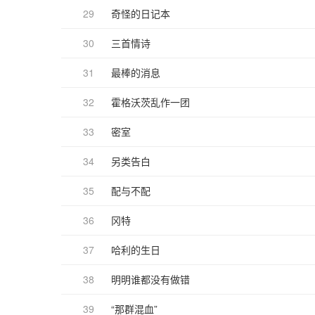
29
奇怪的日记本
30
三首情诗
31
最棒的消息
32
霍格沃茨乱作一团
33
密室
34
另类告白
35
配与不配
36
冈特
37
哈利的生日
38
明明谁都没有做错
39
“那群混血”