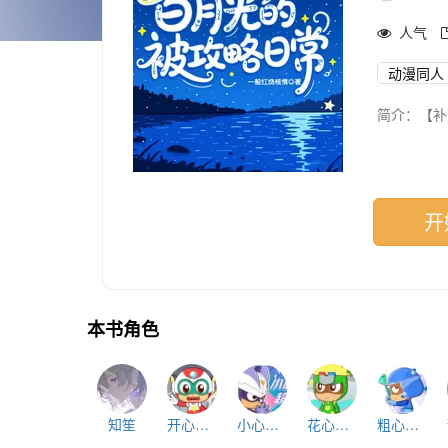
人气
动漫同人
简介：【补
‘谋士以身
原创女主◎
※『在那荒
开
—//All单
「浮云游子
明月从不
她温柔却
本书角色
一一
再入异界行
恰似故人逢
浮云游子意
一一
知笙
开心超人
小心超人
花心超人
粗心超人
持笔时间：2