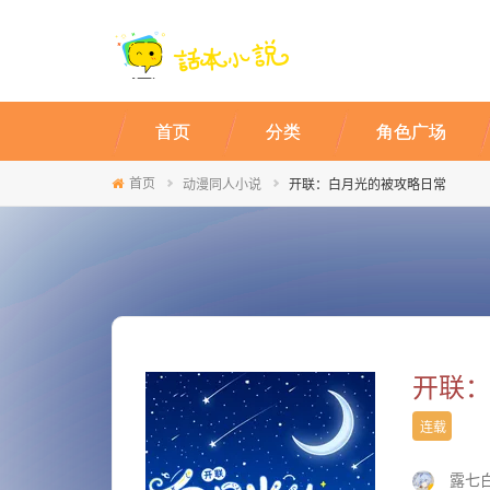
首页
分类
角色广场
首页
动漫同人小说
开联：白月光的被攻略日常
开联
连载
露七