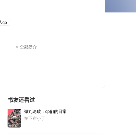
cp
全部简介
书友还看过
色
弹丸论破：cp们的日常
1
在下布小丁