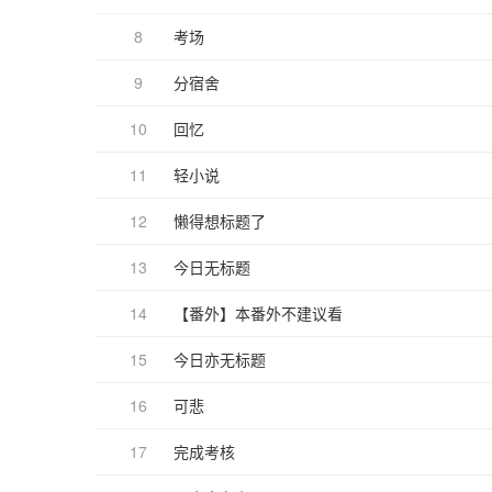
8
考场
9
分宿舍
10
回忆
11
轻小说
12
懒得想标题了
13
今日无标题
14
【番外】本番外不建议看
15
今日亦无标题
16
可悲
17
完成考核