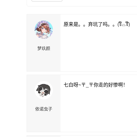
原来是。。弃坑了吗。。(꒦ິ⌓꒦ີ)
梦玖颜
七白呀~〒_〒你走的好惨啊！
依诺虫子