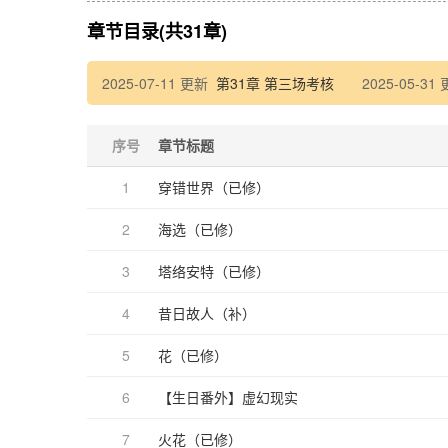
完结时间：
章节目录(共31章)
万人迷单箭
一见钟情bu
2025-07-11 更新
第31章 第三场考核
2025-05-31
谜语人性格
白切黑 ✔️
感情淡漠✔️
序号
章节标题
兵器但有血
美强惨首榜
前期略有疯
1
穿错世界（已修）
略补意难平
微虐HE结局
2
海选（已修）
一
文章加载中
3
塔络安特（已修）
尽量避免oo
4
昔日故人（补）
5
花（已修）
6
【生日番外】虚幻现实
7
火花（已修）