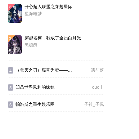
开心超人联盟之穿越星际
2
序
星海唯梦
穿越名柯，我成了全员白月光
3
黑糖酥
（鬼灭之刃）腐草为萤——风篇
遗与落
4
凹凸世界佩利的妹妹
丨ouo丨
5
帕洛斯之重生娱乐圈
子衿_子佩
6