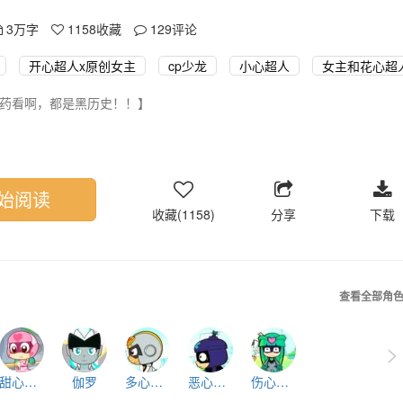
3万字
1158
收藏
129
评论
开心超人x原创女主
cp少龙
小心超人
女主和花心超人
药看啊，都是黑历史！！】
入局，掩饰那污浊不堪的棋局‘
竹知笙（安瑞珐）
寂的世界，终于迎来了救世主。』
始阅读
箭头//烂文笔//随缘更//—
收藏(1158)
分享
下载
意，落日故人情」
独照一人。
也无情，如那高高在上的明月，是所有人的白月光。
查看全部角
：1–？【加载中…】
：？—？【未开启】
>
：？—？【未开启】｛完结｝
甜心超人
伽罗
多心超人
恶心超人
伤心超人
024年2月16日