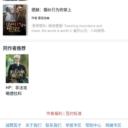
脑洞文，女主阿比是混沌中立乐子人，cp是老伏，打
游戏上头产物，走原著线，也许会是一篇沙雕文，我
德赫：婚纱只为你穿上
猜。
作者:慕容信幽
/爱恨情仇/ /破镜重圆/ Traveling mountains and
rivers, the world is worth it. 遍历山河，人间值得。
To love oneself is the beginning of a lifelong
romance. 爱自己是终身浪漫的开始 /赫敏格兰杰//广
义纯血格兰杰家的独女/ /格兰芬多/ The things you
同作者推荐
own, end up owing you.你所拥有的东西最终拥有了
你 /汤姆菲尔顿饰德拉科马尔福/ 1二十八纯血统家族
之一马尔福家的独子/ /斯莱特林/ ...... 我是勇气的代表
你是精明的代表..... 年幼的相识我们同是纯血 可你是
高贵的二十八纯血统家族之一 “你叫什么名字?小姐。
“我想你应该先报上你的名字，先生。格兰杰小姐遇
到了马尔福少爷两个人长达十年的爱恨情仇 拉开了
序幕 End of the road is still the way, if you want to
HP：非法攻
go.路的尽头，仍然是路，只要你愿意走 END
略德拉科
Powered by Zine
作者福利
|
签约标准
诚聘英才
关于我们
联系我们
举报专区
帮助中心
网编专区