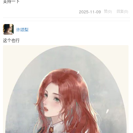
支持一下
2025-11-09
赞(0)
回复(0)
许颂梨
这个也行