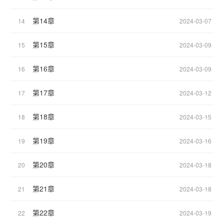
第14章
14
2024-03-07
第15章
15
2024-03-09
第16章
16
2024-03-09
第17章
17
2024-03-12
第18章
18
2024-03-15
第19章
19
2024-03-16
第20章
20
2024-03-18
第21章
21
2024-03-18
第22章
22
2024-03-19