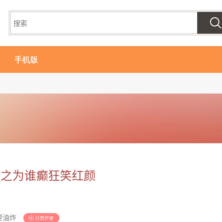
手机版
视之为谁癫狂笑红颜
要油炸