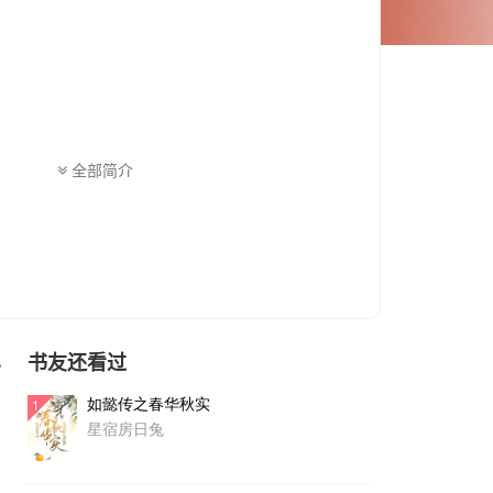
生什么传奇故事？
全部简介
意者慎入！
你是我的荣耀等等
书友还看过
色
如懿传之春华秋实
1
星宿房日兔