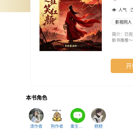
人气
影视同人
简介：已完
新书推推～
当代海王刚
【快穿+系
绝色美人！
开
竹筠被系统
避雷：新人
主打一个磕
看文主打一
世界：甄嬛
本书角色
～
已更新世界
渣作者
狗作者
重生的作者大大
糕糕