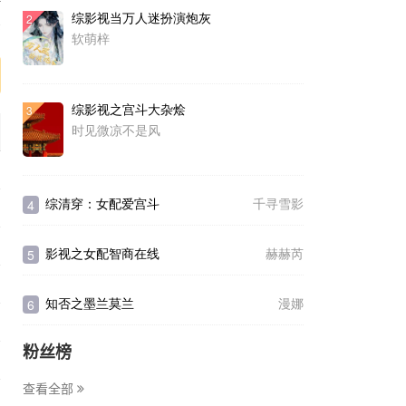
综影视当万人迷扮演炮灰
2
序
软萌梓
综影视之宫斗大杂烩
3
时见微凉不是风
综清穿：女配爱宫斗
千寻雪影
4
影视之女配智商在线
赫赫芮
5
知否之墨兰莫兰
漫娜
6
粉丝榜
查看全部