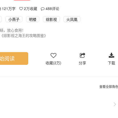
121万字
2万
收藏
488
评论
小燕子
明楼
综影视
火凤凰
结，放心食用！
《综影视之海王的攻略图鉴》
和第250个女友分手，喜提大运，从而绑定‘后宫佳丽三千’系统，又会发
统+无固定cp】
有多美？就一个字，绝美！
始阅读
99强行绑定，开启了穿梭于各个世界的故事～
收藏(2万)
分享
下载
作者，文笔不好，介意者慎入！
cp，只有你想不到的，没有小年糕磕不到的各种cp，甚至是邪教cp！介
个开心就好，考究党勿入！
传、还珠格格、火凤凰、欢乐颂、如懿传、伪装者、爱情公寓、小欢喜、
查看全部角
看作者说。
>