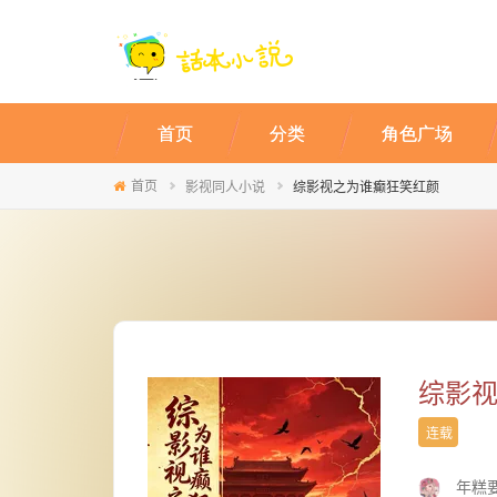
首页
分类
角色广场
首页
影视同人小说
综影视之为谁癫狂笑红颜
综影
连载
年糕