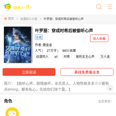
首页
动漫同人小说
叶罗丽：穿成时希后被偷听心声
叶罗丽：穿成时希后被偷听心声
连载
加入收藏
作者:
鹿金金
人气 |
27万字 |
8831
收藏
动漫同人
all
时希
偷听女主心声
万人迷
立即阅读
离线免费看全本
简介：【偷听心声，剧情崩坏，全员恶人，人物性格多多少少都有
点strong，都有私心，先给你们排个雷。】
【大概率有cp】
角色
代号C0014的机器人在被销毁后来到了叶罗丽的世界，成为了时间
全部角色
之神时希。
熟知剧情的她在心中默默回想剧情的时候竟被其他仙子所偷听。