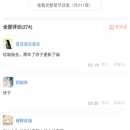
查看完整章节目录（共211章）
全部评论(274)
写评论
莲花莲花莲花
哎呦我去，两年了终于更新了😱
02-19
赞(1)
回复(0)
知桃依
终于
03-30
赞(0)
回复(0)
肆野玫瑰