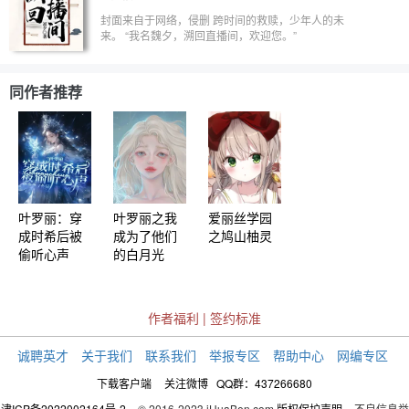
君 佩剑：避尘 法器：忘机琴 （抹额给你，兔子给
你，剑和琴都给你，你可否当我的道侣） 蓝涣，字
封面来自于网络，侵删 跨时间的救赎，少年人的未
曦臣 号：泽芜君 佩剑：朔月 法器：裂冰箫 （从我救
来。 “我名魏夕，溯回直播间，欢迎您。”
你开始便对你动心了，你能否给我一次机会呢）
同作者推荐
叶罗丽：穿
叶罗丽之我
爱丽丝学园
成时希后被
成为了他们
之鸠山柚灵
偷听心声
的白月光
作者福利
|
签约标准
诚聘英才
关于我们
联系我们
举报专区
帮助中心
网编专区
下载客户端
关注微博
QQ群：437266680
津ICP备2022002164号-2
© 2016-2023 iHuaBen.com
版权保护声明
不良信息举