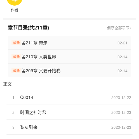
黎灰:你说我最终会投靠禁忌之地吗？这倒是一个不错的选择。
作者
水王子:什么我居然会爱上一个平平无奇的人类？这绝对不可能！
冰公主:本公主居然会消失？我绝对不会允许这种事情发生，既然如
此那就让人类消失好了。
章节目录(共211章)
倒序
全部章节
火燎耶:本领主竟然被封印了？？那我和金王子换个地方打不就行
了。
第211章 带走
02-21
最新
……
至此，剧情崩坏。
第210章 人类世界
02-14
最新
命运并非一成不变，未来也有无数可能，时希甘愿沉浸其中，来这
世间走一遭。
第209章 又要开始卷
02-14
最新
重点:读心的剧情不多，都是为了其他剧情服务。
正文
C0014
1
2023-12-22
时间之神时希
2
2023-12-23
黎灰到来
3
2023-12-23