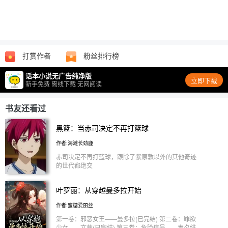
打赏作者
粉丝排行榜
话本小说无广告纯净版
立即下载
新手免费 离线下载 无网阅读
书友还看过
黑篮：当赤司决定不再打篮球
作者:海滩长劲鹿
赤司决定不再打篮球，跟除了紫原敦以外的其他奇迹
的世代都绝交
叶罗丽：从穿越曼多拉开始
作者:蜜糖爱丽丝
第一卷：邪恶女王——曼多拉(已完结) 第二卷：罪欲
少女——文茜(已完结) 第三卷：危险信号——毒夕绯