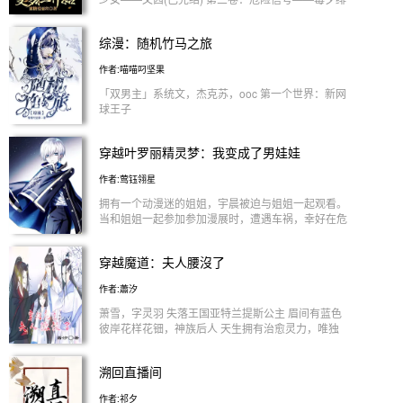
(已完结) 第四卷：渣女攻略——艾珍（已完结） 第五
卷：长夜未央——齐娜（已完结） 第六卷：幻梦琳
综漫：随机竹马之旅
琅——孟琳琅（已完结）
作者:喵喵叼坚果
「双男主」系统文，杰克苏，ooc 第一个世界：新网
球王子
穿越叶罗丽精灵梦：我变成了男娃娃
作者:莺钰翎星
拥有一个动漫迷的姐姐，宇晨被迫与姐姐一起观看。
当和姐姐一起参加参加漫展时，遭遇车祸，幸好在危
机时刻把姐姐推开到安全的距离，接受死亡。 宇晨
很幸运的得到了穿越大神的眷顾，没错，他穿越了，
穿越魔道：夫人腰沒了
还穿到他姐姐正在追的叶罗丽精灵梦。 他表示，宇
晨：我只想默默的吃瓜 后来才知道自己以前的生活
作者:蕭汐
一切都是假的
萧雪，字灵羽 失落王国亚特兰提斯公主 眉间有蓝色
彼岸花样花钿，神族后人 天生拥有治愈灵力，唯独
不能自我治愈 佩剑：晨曦 法器：越云笛 魏婴，字无
羡 号：夷陵老祖 佩剑：随便 法器：陈情笛 （全世界
溯回直播间
的人对我夷陵老祖喊打喊杀，唯有你萧雪一人想要保
住我，我魏婴——心悦你） 蓝湛，字忘机 号：含光
作者:祁夕