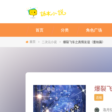
首页
分类
角色广场
首页
二次元小说
爆裂飞车之真情友谊（重始篇）
爆裂
连载
洛月