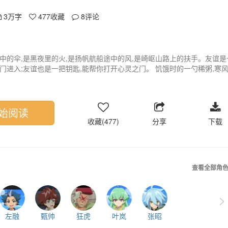
3万字
477
收藏
8
评论
中的伞,是黑夜里的火,是扬帆航船途中的风,是崎岖山路上的扶手。友谊是
门进入;友谊也是一把钥匙,能帮你打开心灵之门。 饥饿时的一勺稀粥,寒
情的泪水,愤怒时的一声发自肺腑的呐喊……这些,都是友谊的流露。 患难
难时,来自朋友的帮助显得特别可贵。有时,哪怕是一个关切善意的眼神,也
你温暖。当你被成功和得以冲昏头脑时,友谊会像一盆凉水,兜头泼来,把你
始阅读
收藏(477)
分享
下载
查看全部角
>
左融
甄帅
狂虎
叶岚
张昭