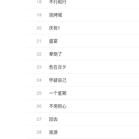
18
不行和行
19
烧烤城
20
庆祝1
21
盛宴
22
晕倒了
23
危在旦夕
24
怀疑自己
25
一个星期
26
不用担心
27
回去
28
旅游