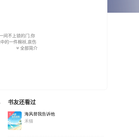
一间不上锁的门,你
风中的一件棉袄,哀伤
见真情。不错,在困
全部简介
会像一簇炭火,在冰天
浇醒
书友还看过
色
海风替我告诉他
1
禾猫