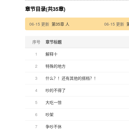
章节目录(共35章)
06-15 更新
第35章 人
06-15 更新
序号
章节标题
1
解释十
2
特殊的地方
3
什么？！还有其他的搭档？！
4
吵的不得了
5
大吃一惊
6
吵架
7
争吵不休