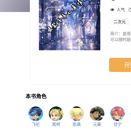
人气
二次元
简介：是雨
可以随时敲
时的一滴同
境中,在受
雪地中送给
开
本书角色
飞伦
周柯
凯飒
元豪
甘宁