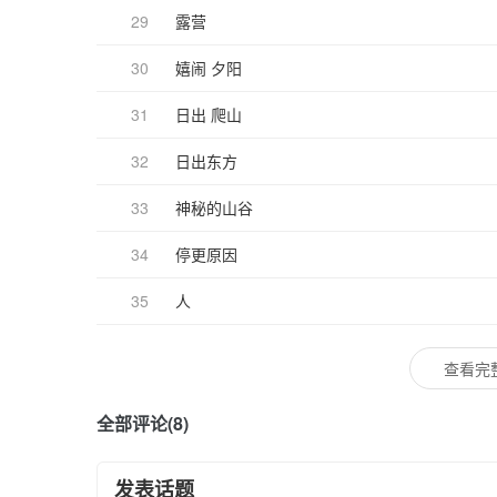
29
露营
30
嬉闹 夕阳
31
日出 爬山
32
日出东方
33
神秘的山谷
34
停更原因
35
人
查看完
全部评论(8)
发表话题