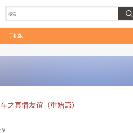
手机版
飞车之真情友谊（重始篇）
忆梦