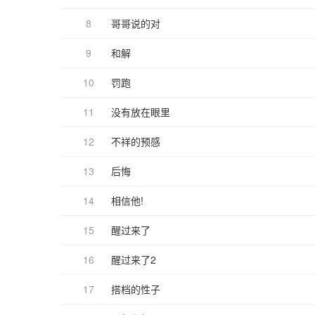
8
哥哥说的对
9
和解
10
罚跑
11
没有放在眼里
12
不祥的预感
13
后悔
14
相信他!
15
醒过来了
16
醒过来了2
17
搭档的性子