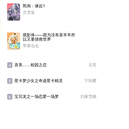
凯画：缘起1
2
序
含雪落
观影体——因为没有喜羊羊所
3
以又要拯救世界
苹果虫虫
喜美……校园之恋
北茸
4
星卡梦少女之奇迹星卡精灵
宁宛樱
5
宝贝龙之一场恋爱一场梦
刘家雪糖
6