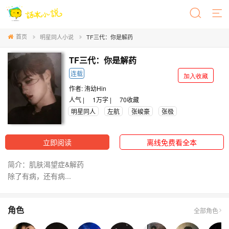
首页
明星同人小说
TF三代：你是解药
TF三代：你是解药
连载
加入收藏
作者:
洧幼Hin
人气 |
1万字 |
70
收藏
明星同人
左航
张峻豪
张极
立即阅读
离线免费看全本
简介：肌肤渴望症&解药
除了有病，还有病...
角色
全部角色