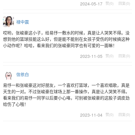
2024-05-17
赞(0)
回复(0)
禄中震
哎哟，张峻豪这小子，给易忬一敷水的时候，真是让人哭笑不得。没
想到他的篮球技能这么好，但是能不能别在女孩子受伤的时候搞这种
小动作呢？哈哈，看来我们的张峻豪同学也有可爱的一面嘛！
2023-11-05
赞(0)
回复(0)
信依白
易忬一和张峻豪这对好朋友，一个喜欢打篮球，一个喜欢唱歌，真是
天生的一对。不过张峻豪在球场上那一番操作，真是让人哭笑不得。
看来我们的易忬一同学以后要小心咯，可别被张峻豪的这股子调皮劲
给伤了心哦！
2023-11-04
赞(0)
回复(0)