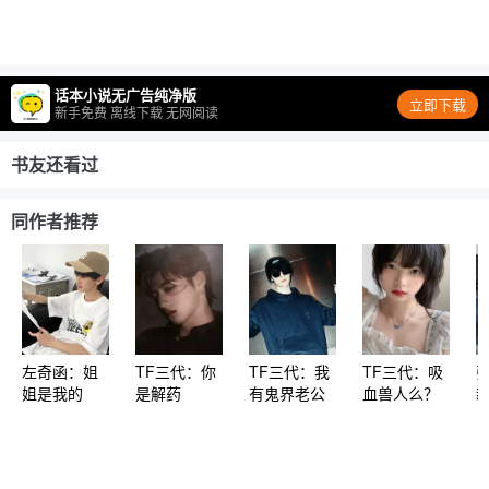
话本小说无广告纯净版
立即下载
新手免费 离线下载 无网阅读
书友还看过
同作者推荐
左奇函：姐
TF三代：你
TF三代：我
TF三代：吸
姐是我的
是解药
有鬼界老公
血兽人么？