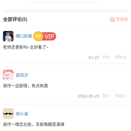
全部评论(5)
写评论
嘬口航酱
老师还更新吗~太好看了~
01-27
赞(0)
回复(0)
首同济
易忬一这剧情，有点刺激
2024-05-23
赞(0)
回复(0)
频小凝
易忬一暗恋左航，苏新皓醋意满满