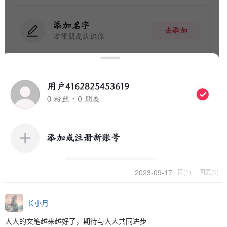
2023-09-17
赞(1)
回复(0)
长小月
大大的文笔越来越好了，期待与大大共同进步