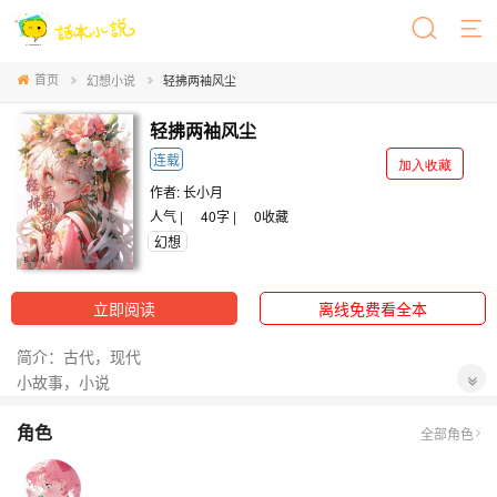
首页
幻想小说
轻拂两袖风尘
轻拂两袖风尘
连载
加入收藏
作者:
长小月
人气 |
40字 |
0
收藏
幻想
立即阅读
离线免费看全本
简介：古代，现代
小故事，小说
你想看的这里都有
角色
内容均为原创，不能抄袭哦!
全部角色