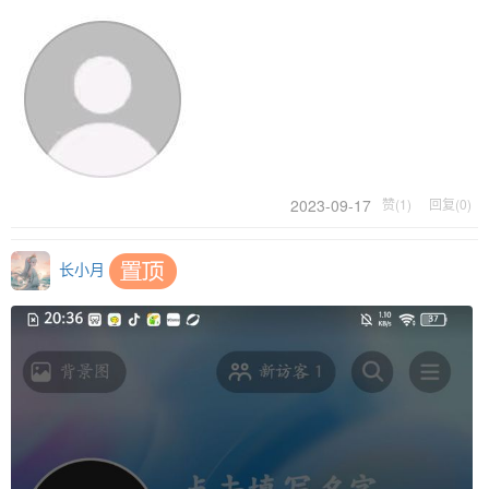
2023-09-17
赞(1)
回复(0)
长小月