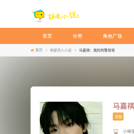
首页
分类
角色广场
首页
明星同人小说
马嘉祺：我的刑警哥哥
马嘉
连载
小啾