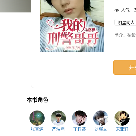
人气
明星同人
简介：私设
开
本书角色
张真源
严浩翔
丁程鑫
刘耀文
宋亚轩