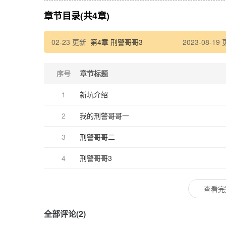
章节目录(共4章)
02-23 更新
第4章 刑警哥哥3
2023-08-19
序号
章节标题
1
新坑介绍
2
我的刑警哥哥一
3
刑警哥哥二
4
刑警哥哥3
查看完
全部评论(2)