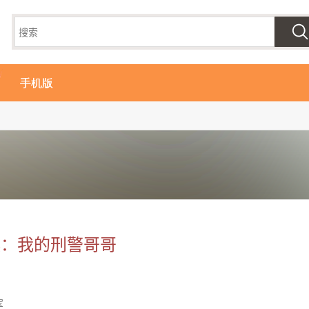
手机版
祺：我的刑警哥哥
宝