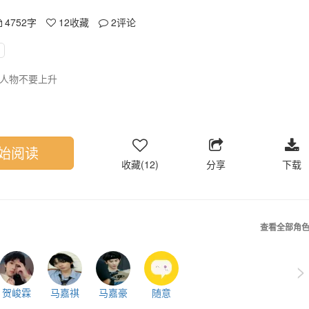
4752字
12
收藏
2
评论
人物不要上升
始阅读
收藏(12)
分享
下载
查看全部角
>
贺峻霖
马嘉祺
马嘉豪
随意