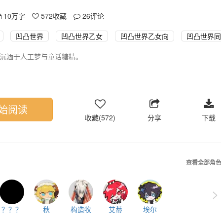
10万字
572
收藏
26
评论
凹凸世界
凹凸世界乙女
凹凸世界乙女向
凹凸世界同
沉湎于人工梦与童话糖精。
始阅读
收藏(572)
分享
下载
查看全部角
>
？？？
秋
构造牧
艾蒂
埃尔