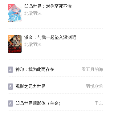
凹凸世界：对你至死不渝
2
序
北棠羽沫
派金：与我一起坠入深渊吧
3
北棠羽沫
神印：我为此而存在
看五月的海
4
观影之元力世界
羽悦欣希
5
凹凸世界观影体（主金）
千忘
6