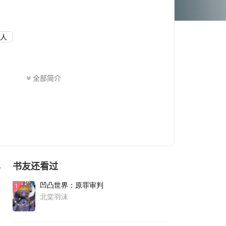
人
全部简介
书友还看过
色
凹凸世界：原罪审判
1
北棠羽沫