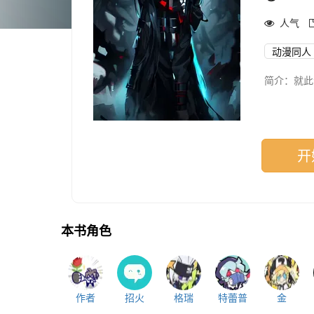
人气
动漫同人
简介：就此
开
本书角色
作者
招火
格瑞
特蕾普
金