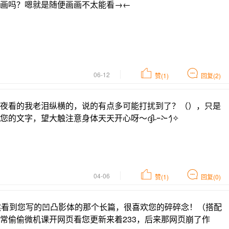
画吗？嗯就是随便画画不太能看→←
06-12
赞(1)
回复(2)
夜看的我老泪纵横的，说的有点多可能打扰到了？（），只是
字，望大触注意身体天天开心呀～ദ്ദി˶ｰ̀֊ｰ́ )✧
04-06
赞(1)
回复(0)
然看到您写的凹凸影体的那个长篇，很喜欢您的碎碎念！（搭配
常偷偷微机课开网页看您更新来着233，后来那网页崩了作