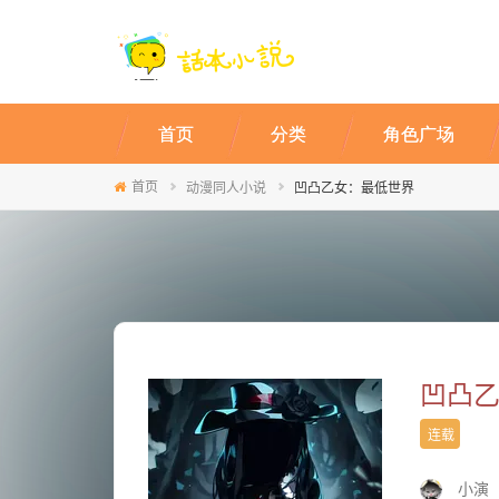
首页
分类
角色广场
首页
动漫同人小说
凹凸乙女：最低世界
凹凸
连载
小演