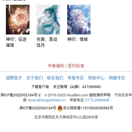
楼遭某位楚姓人士调戏，原地敲诈。 深渊试炼之
地，一脚踹开大门，惊呆某位孟姓人士。 …………
主角团们:这就是你说的“柔弱医女”？ 白栀染:怎么不
算呢？
神印：征途
完美：意动
神印：情缘
璀璨
弦月
作者福利
|
签约标准
诚聘英才
关于我们
联系我们
举报专区
帮助中心
网编专区
下载客户端
关注微博
QQ群：437266680
津ICP备2022002164号-2
© 2016-2023 iHuaBen.com
版权保护声明
不良信息举
报:
tousu@liangzishidai.cn
举报电话:
0772-2994948
津ICP备2022002164号
京公网安备11010502036362号
北京市朝阳区东方梅地亚中心C座2809室