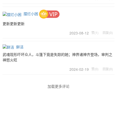
摆烂小困
更新更新更新
2023-08-12
赞(1)
回复(0)
鲜洁
武魂现形吓坏众人，斗篷下竟是失踪的她；神界诸神齐登场，审判之
神怒火旺
2024-02-19
赞(0)
回复(0)
加载更多评论