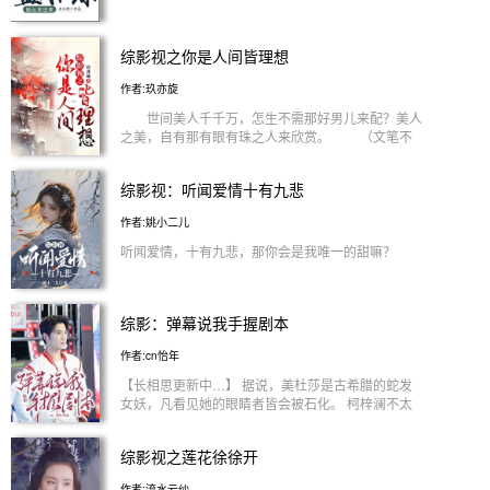
综影视之你是人间皆理想
作者:玖亦旋
世间美人千千万，怎生不需那好男儿来配？美人
之美，自有那有眼有珠之人来欣赏。 （文笔不
够，来去随缘） 故事渐渐解锁中： 【拼事
业的浓颜系美人，恋爱脑上头富二代】 【渐丢
综影视：听闻爱情十有九悲
恋爱脑且武功高强的神仙姐姐，武功尽失还资质不好
的野心表哥】 ………………
作者:姚小二儿
听闻爱情，十有九悲，那你会是我唯一的甜嘛？
综影：弹幕说我手握剧本
作者:cn怡年
【长相思更新中…】 据说，美杜莎是古希腊的蛇发
女妖，凡看见她的眼睛者皆会被石化。 柯梓澜不太
明白，是哪个杀千刀的把他的人物设定换成了美杜莎
不说，还给他扔到了《长相思》的世界里。 于是，
综影视之莲花徐徐开
为了不误伤他人，他取来了白纱拿来遮眼睛，保证别
人看不见他的眼睛就够了。 但他也没想到，因为这
作者:流水云纱