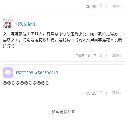
05-20
赞(0)
回复(0)
何桃没有何
女主纯纯就是个工具人，有啥意思你写这篇小说，而且我不觉得男主
喜欢女主，特别是莲花楼那篇，是我看过的同人文里面李莲花人设最
拉胯的
2025-10-17
赞(4)
回复(0)
152***298_4580592013
😆😆😆😆😆😆😆😆😆😆😆
03-23
赞(0)
回复(0)
加载更多评论