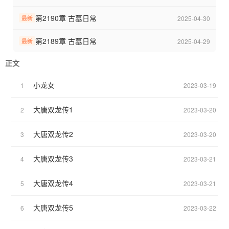
38、春花焰cp慕容璟和（完成）
37、少白cp南宫春水（完成）
第2190章 古墓日常
2025-04-30
最新
36、仙三cp重楼（完成）
35、少年白马醉春风cp叶鼎之（完成）
第2189章 古墓日常
2025-04-29
最新
34、长相思cp涂山璟（完成）
正文
33、墨雨云间cp萧蘅（完成）
32、庆2cp范闲（完成）
小龙女
1
2023-03-19
31、与凤行无cp（完成）
30、花间令cp潘樾（完成）
大唐双龙传1
2
2023-03-20
29、知否cp齐衡（完成）
28、仙剑四cp慕容紫英（完成）
大唐双龙传2
3
2023-03-20
27、南海归墟无cp（完成）
26、很想很想你cp莫青成（完成）
25、鸣龙少年cp沈耀（完成）
大唐双龙传3
4
2023-03-21
24、千古玦尘&神隐cp白玦（完成）
23、一念关山cp宁远舟（完成）
大唐双龙传4
5
2023-03-21
22、宁安如梦cp谢危（完成）
21、精绝古城&龙岭迷窟&云南虫谷&昆仑神宫cp小哥（完成）
大唐双龙传5
6
2023-03-22
20、七星鲁王宫&怒海&秦岭cp小哥（完成）