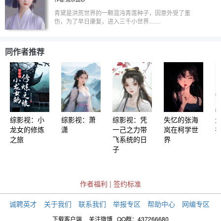
个，和相柳一起初遇小夭的时候，就被她喊了一句
“小瞎子”。 （美杜莎是古希腊的神话人物，和相柳…
青黛是洪荒世界的一颗混沌青莲种子，因意外受了重
是在远古战场相识的，但美杜莎没参战。） （私设
伤，为了早日康复，进入三千小世界……
美杜莎原本就是男的，但生来男生女相，口口相传传
出了错误版本。） ………… 【终极笔记】1-40 【少
年歌行】41-183 【陈情令】184-232 【庆2】233-
同作者推荐
325 【终极笔记续】326-364 【死亡笔记】365-389
【护心】390-433 【全职gs】434-442（不更新）
【偷偷藏不住】443-471 【我的人间烟火】472-
478（不更新） 【长相思】479-493
综影视：小
综影视：萧
综影视：凭
失忆的张海
龙女的修炼
潇
一己之力带
岚在柯学世
之旅
飞系统的日
界
子
作者福利
|
签约标准
诚聘英才
关于我们
联系我们
举报专区
帮助中心
网编专区
下载客户端
关注微博
QQ群：437266680