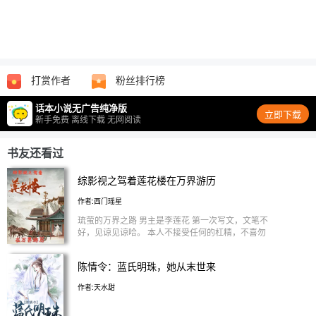
打赏作者
粉丝排行榜
话本小说无广告纯净版
立即下载
新手免费 离线下载 无网阅读
书友还看过
综影视之驾着莲花楼在万界游历
作者:西门瑶星
琉萤的万界之路 男主是李莲花 第一次写文，文笔不
好，见谅见谅哈。 本人不接受任何的杠精，不喜勿
看勿看勿看，也勿扰勿扰勿扰重要的事情说三遍 已
签约
陈情令：蓝氏明珠，她从末世来
作者:天水甜