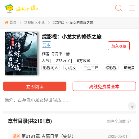
首页
影视同人小说
综影视：小龙女的修炼之旅
综影视：小龙女的修炼之旅
完本
加入收藏
作者:
青青不上瑟
人气 |
278万字 |
6万
收藏
影视同人
小龙女
三生三世
综影视
琉璃美人
立即阅读
离线免费看全本
简介：古墓派小龙女异世闯荡……
世界：
章节目录(共2191章)
41、白月梵星cp梵樾（完成）
倒序
全部章节
40、九重紫cp宋墨（完成）
39、永夜星河无cp（完成）
第2191章 古墓日常（完结）
2025-05-01
最新