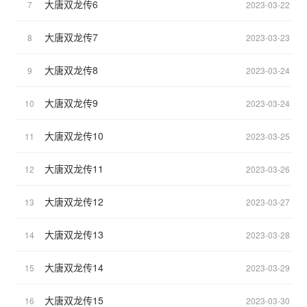
19、与君初相识cp长意（完成）
大唐双龙传6
7
2023-03-22
18、云之羽cp宫远徵（完成）
17、异人之下cp王也（完成）
大唐双龙传7
8
2023-03-23
16、沉香如屑cp玄夜（完成）
15、云之羽cp宫尚角（完成）
大唐双龙传8
9
2023-03-24
14、我的人间烟火cp孟宴臣（完成）
13、孤注一掷无cp（完成）
大唐双龙传9
10
2023-03-24
12、长相思cp相柳（完成）
11、莲花楼cp李莲花（完成）
大唐双龙传10
11
2023-03-25
10、玉骨遥cp时影（完程）
9、星汉灿烂cp凌不疑（完成）
大唐双龙传11
12
2023-03-26
8、终极笔记cp小哥（完成）
7、苍兰诀cp东方青苍（完成）
大唐双龙传12
13
2023-03-27
6、香蜜沉沉烬如霜cp润玉（完成）
5、陈情令cp蓝曦臣（完成）
大唐双龙传13
14
2023-03-28
4、少年歌行cp赵玉真（完成）
3、琉璃美人煞+长月烬明cp澹台烬（完成）
大唐双龙传14
2、三生三世十里桃花cp东华（完成）
15
2023-03-29
1、大唐双龙传cp石之轩（完成）
大唐双龙传15
16
2023-03-30