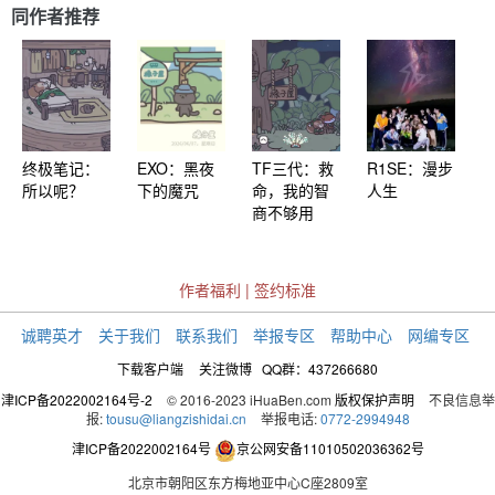
同作者推荐
终极笔记：
EXO：黑夜
TF三代：救
R1SE：漫步
所以呢？
下的魔咒
命，我的智
人生
商不够用
作者福利
|
签约标准
诚聘英才
关于我们
联系我们
举报专区
帮助中心
网编专区
下载客户端
关注微博
QQ群：437266680
津ICP备2022002164号-2
© 2016-2023 iHuaBen.com
版权保护声明
不良信息举
报:
tousu@liangzishidai.cn
举报电话:
0772-2994948
津ICP备2022002164号
京公网安备11010502036362号
北京市朝阳区东方梅地亚中心C座2809室