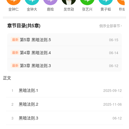
重生一世，你惊奇的发现自己手上多了一个铃铛纹身，殊不知，藏
金钟仁
金钟大
鹿晗
吴世勋
张艺兴
黄子韬
朴灿
在世界下的另一面，正缓缓向你展开。
章节目录(共5章)
倒序
全部章节
第5章 黑暗法则.5
06-15
最新
第4章 黑暗法则.4
06-14
最新
第3章 黑暗法则.3
06-12
最新
正文
黑暗法则.1
1
2025-09-12
黑暗法则.2
2
2025-11-06
黑暗法则.3
3
06-12