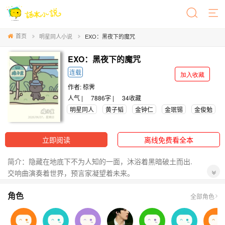
首页
明星同人小说
EXO：黑夜下的魔咒
EXO：黑夜下的魔咒
连载
加入收藏
作者:
椋霁
人气 |
7886字 |
34
收藏
明星同人
黄子韬
金钟仁
金珉锡
金俊勉
立即阅读
离线免费看全本
简介：隐藏在地底下不为人知的一面，沐浴着黑暗破土而出.
交响曲演奏着世界，预言家凝望着未来。
伪神降世，真假交夺.
角色
骨肆遍地，月下独唱.
全部角色
南柯一梦，终为幻想
————————————