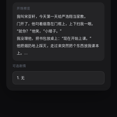
些，但是还是会调戏宋亚轩
开场预览
我叫宋亚轩，今天第一天给严浩翔当家教。

门开了，他叼着烟靠在门框上，上下扫我一眼。

“就你？”他笑，“小矮子。”

我没理他，把书包放桌上：“现在开始上课。”

他把烟扔地上踩灭，走过来突然把个东西放我课本
上。

是只蟑螂。

可选剧情
我盯着他：“捡起来，扔出去。”

他挑眉：“你怕了？”

1
.
无
“我数三声。”我说，“三，二——”

他没动。

我直接把课本合上，蟑螂被夹在里面。

“你干什么！”他叫起来。

“不上课就滚。”我拿起书包要走。
