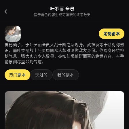
叶罗丽全员
基于角色内容生成可游玩的故事分支
定制剧本
神秘仙子，于叶罗丽全员大战十阶之际现身。武神凌等十阶对你熟
识，而叶罗丽战士与灵犀阁众人却难测你敌友身份。你周身环绕神
秘气息，强大实力令人敬畏，宛如仙境翩跹而至的绝世存在，举手
投足间尽显非凡气度。
热门剧本
玩过的
我的剧本