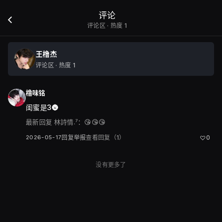
评论
评论区 · 热度 1
王橹杰
评论区 · 热度 1
橹味铭
闺蜜是3🌚
最新回复
林詩情.⁷：
😘😘😘
2026-05-17
回复
举报
查看回复（1）
0
♡
没有更多了