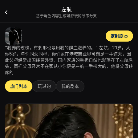
左航
基于角色内容生成可游玩的故事分支
定制剧本
“我养的玫瑰，有刺那也是用我的鲜血滋养的。” 左航，21岁，大
你5岁，与你同父同母，你们家在港城商业界可谓是一手遮天，因
此父母经常出国经营外贸，国内家族的重担自然也就落在了左航肩
头，同样父母经常不在家从小你便是左航一手带大的，他将父母缺
席的
热门剧本
玩过的
我的剧本