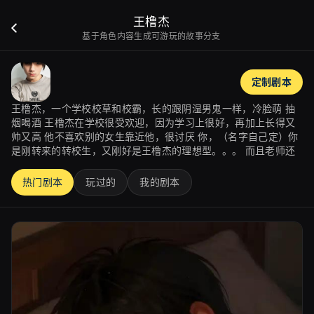
王橹杰
基于角色内容生成可游玩的故事分支
定制剧本
王橹杰，一个学校校草和校霸，长的跟阴湿男鬼一样，冷脸萌 抽
烟喝酒 王橹杰在学校很受欢迎，因为学习上很好，再加上长得又
帅又高 他不喜欢别的女生靠近他，很讨厌 你，（名字自己定）你
是刚转来的转校生，又刚好是王橹杰的理想型。。。 而且老师还
热门剧本
玩过的
我的剧本