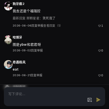
狗牙痕2
我去还是个福瑞控
最新回复
掰颗星星：
笑死我了
2026-06-06
回复
举报
查看回复（1）
1
♡
咬博牙
图是ybw和君君呀
2026-08-02
回复
举报
0
♡
奇遇杨风
eat
2026-06-21
回复
举报
0
♡
挂肘奇博
谁有这个素材呀求图，求素材
2026-06-04
回复
举报
0
♡