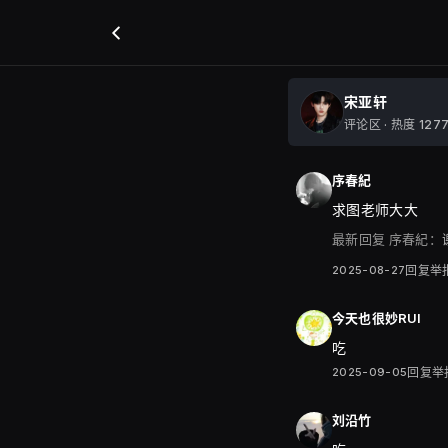
宋亚轩
评论区 · 热度 127
序春紀
求图老师大大
最新回复
序春紀：
2025-08-27
回复
举
今天也很妙RUI
吃
2025-09-05
回复
举
刘沿竹