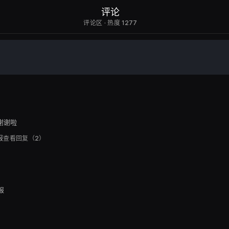
评论
评论区 · 热度 1277
7
谢谢啦
报
查看回复（2）
报