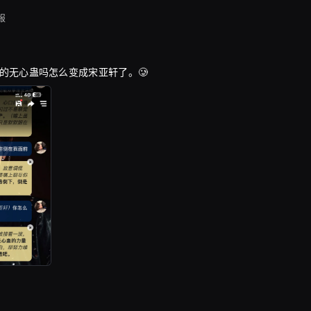
报
的无心蛊吗怎么变成宋亚轩了。🥲
报