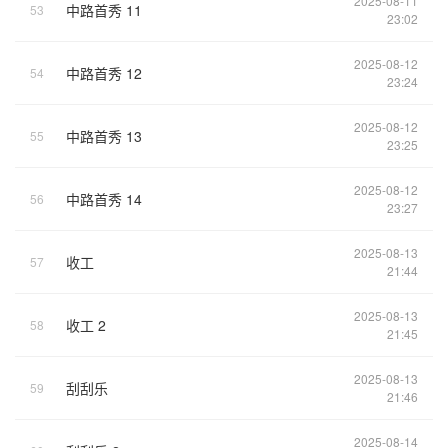
2025-08-11
中路首秀 11
53
23:02
2025-08-12
中路首秀 12
54
23:24
2025-08-12
中路首秀 13
55
23:25
2025-08-12
中路首秀 14
56
23:27
2025-08-13
收工
57
21:44
2025-08-13
收工 2
58
21:45
2025-08-13
刮刮乐
59
21:46
2025-08-14