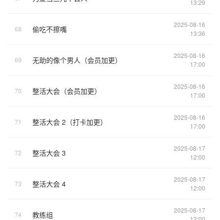
13:29
2025-08-16
偷吃不擦嘴
68
13:36
2025-08-16
无助的像个男人（会员加更）
69
17:00
2025-08-16
整活大会（会员加更）
70
17:00
2025-08-16
整活大会 2（打卡加更）
71
17:00
2025-08-17
整活大会 3
72
12:00
2025-08-17
整活大会 4
73
12:00
2025-08-17
教练组
74
12:00