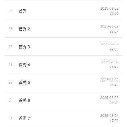
2025-08-02
首秀
25
22:05
2025-08-02
首秀 2
26
22:07
2025-08-02
首秀 3
27
22:08
2025-08-03
首秀 4
28
21:42
2025-08-03
首秀 5
29
21:47
2025-08-03
首秀 6
30
21:48
2025-08-04
首秀 7
31
17:00