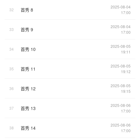
2025-08-04
首秀 8
32
17:00
2025-08-04
首秀 9
33
17:00
2025-08-05
首秀 10
34
19:11
2025-08-05
首秀 11
35
19:12
2025-08-05
首秀 12
36
19:15
2025-08-06
首秀 13
37
17:00
2025-08-06
首秀 14
38
17:00