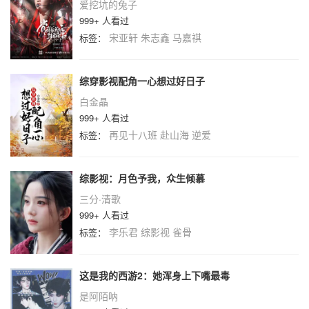
爱挖坑的兔子
999+ 人看过
宋亚轩
朱志鑫
马嘉祺
标签：
综穿影视配角一心想过好日子
白金晶
999+ 人看过
再见十八班
赴山海
逆爱
标签：
综影视：月色予我，众生倾慕
三分·清歌
999+ 人看过
李乐君
综影视
雀骨
标签：
这是我的西游2：她浑身上下嘴最毒
是阿陌呐