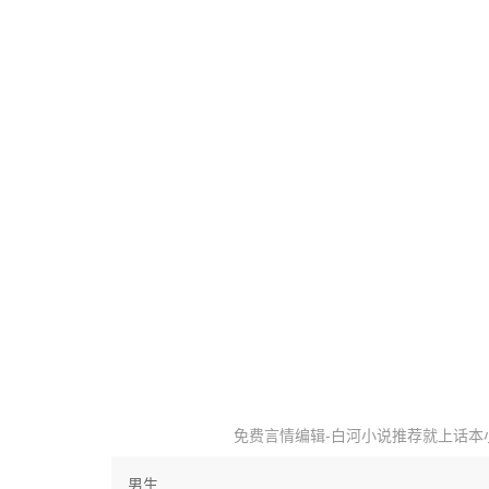
免费
言情编辑-白河小说推荐
就上话本
男生