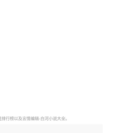
说排行榜
以及
言情编辑-白河小说大全
。