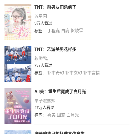
TNT：前男友们杀疯了
苏星闪
3万人看过
丁程鑫
白鹿
贺峻霖
标签：
TNT：乙游美男花样多
软缈鸭,
7万人看过
都市奇幻
都市玄幻
都市言情
标签：
All美：重生后竟成了白月光
栗子熙熙熙
47万人看过
喜美
团宠
白月光
标签：
废柴的我只想拯救某体育生