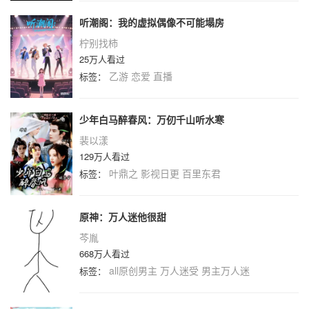
听潮阁：我的虚拟偶像不可能塌房
柠别找柿
25万人看过
乙游
恋爱
直播
标签：
少年白马醉春风：万仞千山听水寒
裴以漾
129万人看过
叶鼎之
影视日更
百里东君
标签：
原神：万人迷他很甜
芩胤
668万人看过
all原创男主
万人迷受
男主万人迷
标签：