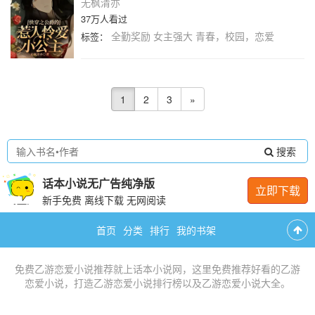
无枫清亦
37万人看过
全勤奖励
女主强大
青春，校园，恋爱
标签：
1
2
3
»
搜索
话本小说无广告纯净版
立即下载
新手免费 离线下载 无网阅读
首页
分类
排行
我的书架
免费
乙游恋爱小说推荐
就上话本小说网，这里免费推荐
好看的乙游
恋爱小说
，打造
乙游恋爱小说排行榜
以及
乙游恋爱小说大全
。