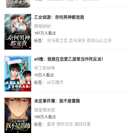
乙女综游：奈何男神都宠我
樟榕树树
197万人看过
光与夜之恋
恋与深空
花亦山心之月
标签：
all橹：我竟在恋爱乙游里当作死反派！
布丁奶块咪
10万人看过
all王橹杰
标签：
未定事件簿：我不是蔷薇
彗星糯米团
190万人看过
夏彦
惜华文社
游同月更
标签：