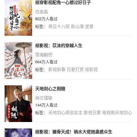
综穿影视配角一心想过好日子
白金晶
822万人看过
再见十八班
赴山海
逆爱
标签：
综影视：苡沫的穿越人生
雪海翩然
664万人看过
影视新春
日更打赏
综影视
标签：
天地剑心之相随
纳兰瑾瑜
144万人看过
天地剑心原创女主
影视日更
电视剧天地剑心
标签：
综影视：媚骨天成！祸水大佬她蛊惑众生