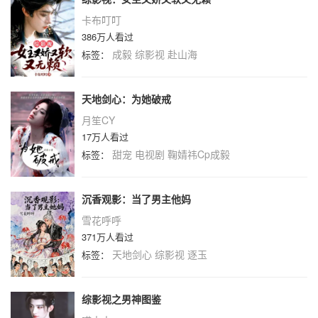
卡布叮叮
386万人看过
成毅
综影视
赴山海
标签：
天地剑心：为她破戒
月笙CY
17万人看过
甜宠
电视剧
鞠婧祎Cp成毅
标签：
沉香观影：当了男主他妈
雪花呼呼
371万人看过
天地剑心
综影视
逐玉
标签：
综影视之男神图鉴