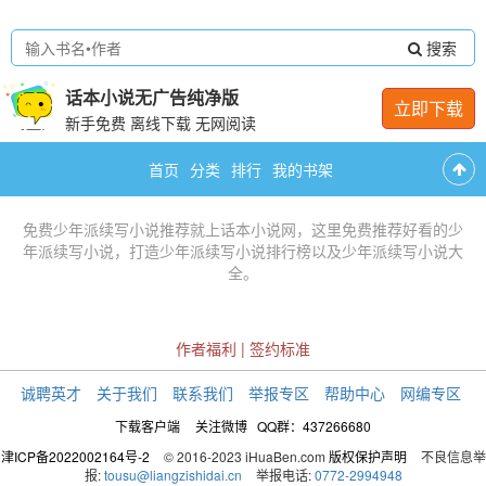
搜索
话本小说无广告纯净版
立即下载
新手免费 离线下载 无网阅读
首页
分类
排行
我的书架
免费
少年派续写小说推荐
就上话本小说网，这里免费推荐
好看的少
年派续写小说
，打造
少年派续写小说排行榜
以及
少年派续写小说大
全
。
作者福利
|
签约标准
诚聘英才
关于我们
联系我们
举报专区
帮助中心
网编专区
下载客户端
关注微博
QQ群：437266680
津ICP备2022002164号-2
© 2016-2023 iHuaBen.com
版权保护声明
不良信息举
报:
tousu@liangzishidai.cn
举报电话:
0772-2994948