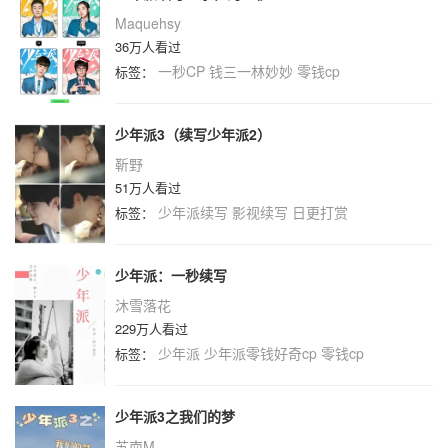
Maquehsy
36万人看过
一秒CP
钱三一林妙妙
零钱cp
标签：
少年派3（续写少年派2）
靳野
51万人看过
少年派续写
影视续写
日更打赏
标签：
少年派：一秒续写
沐雪落花
229万人看过
少年派
少年派零钱好奇cp
零钱cp
标签：
少年派3之我们的梦
苏南M