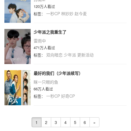
120万人看过
一秒CP
林妙妙
赵今麦
标签：
少年派之我重生了
雷雨中
471万人看过
双向暗恋
少年派
更新活动
标签：
最好的我们（少年派续写）
眯一只眼的鱼
66万人看过
一秒CP
好奇CP
标签：
1
2
3
4
5
6
»