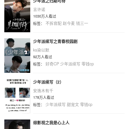
少年派之归期可待
言许诺
1030万人看过
不拆官配
赵今麦
钱三一
标签：
少年派续写之青春校园剧
ks染以默
92万人看过
好奇CP
少年派续写
零钱cp
标签：
少年派续写（2）
安逸木有千
178万人看过
少年派续写
甜宠文
零钱cp
标签：
综影视之我是心上人