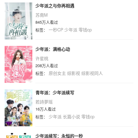
少年派之与你再相遇
苏南M
845万人看过
一秒CP
少年派
零钱cp
标签：
少年派：满格心动
许星桃
208万人看过
原创女主
综影视
综影视同人
标签：
青年派：少年派续写
若詩夢瑶
16万人看过
少年派
长篇小说
零钱cp
标签：
少年派续写：永恒的一秒