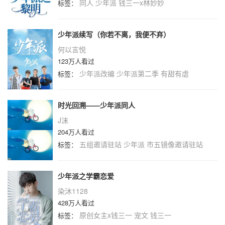
同人
少年派
钱三一x林妙妙
标签：
少年派续写（你若不离，我便不弃）
何以言悦
123万人看过
少年派改编
少年派第二季
有甜有虐
标签：
时光回溯——少年派同人
J沫
204万人看过
五组邀请驻站
少年派
市五镜像邀请驻站
标签：
少年派之学霸恋爱
染沐1128
428万人看过
原创女主x钱三一
宠文
钱三一
标签：