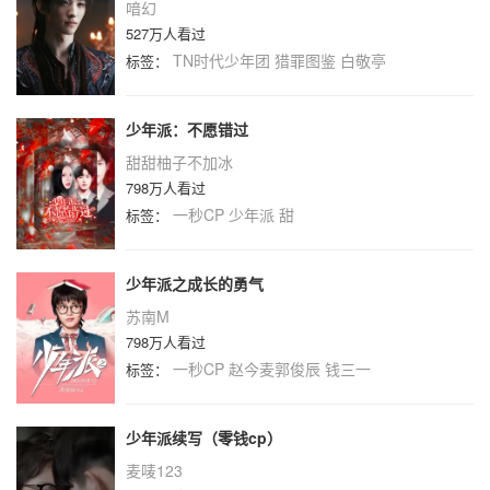
喑幻
527万人看过
TN时代少年团
猎罪图鉴
白敬亭
标签：
少年派：不愿错过
甜甜柚子不加冰
798万人看过
一秒CP
少年派
甜
标签：
少年派之成长的勇气
苏南M
798万人看过
一秒CP
赵今麦郭俊辰
钱三一
标签：
少年派续写（零钱cp）
麦唛123