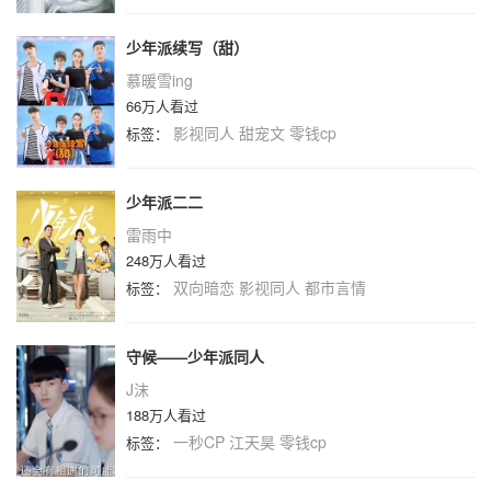
少年派续写（甜）
慕暖雪ing
66万人看过
影视同人
甜宠文
零钱cp
标签：
少年派二二
雷雨中
248万人看过
双向暗恋
影视同人
都市言情
标签：
守候——少年派同人
J沫
188万人看过
一秒CP
江天昊
零钱cp
标签：