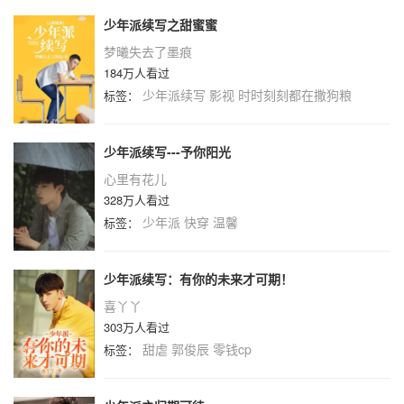
少年派续写之甜蜜蜜
梦曦失去了墨痕
184万人看过
少年派续写
影视
时时刻刻都在撒狗粮
标签：
少年派续写---予你阳光
心里有花儿
328万人看过
少年派
快穿
温馨
标签：
少年派续写：有你的未来才可期！
喜丫丫
303万人看过
甜虐
郭俊辰
零钱cp
标签：