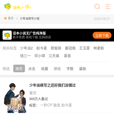
首页
2026-08-07
少年派续写小说
话本小说无广告纯净版
立即下载
新手免费 离线下载 无网阅读
相关标签
少年派2
赵今麦
郭俊辰
姜冠南
王玉雯
林更新
钱三一
邓小琪
江天昊
裴音
筛选
推荐
点击
收藏
评论
字数
最新
少年派续写之还好我们没错过
蜜兒
303万人看过
一秒CP
独宠
赵今麦
标签：