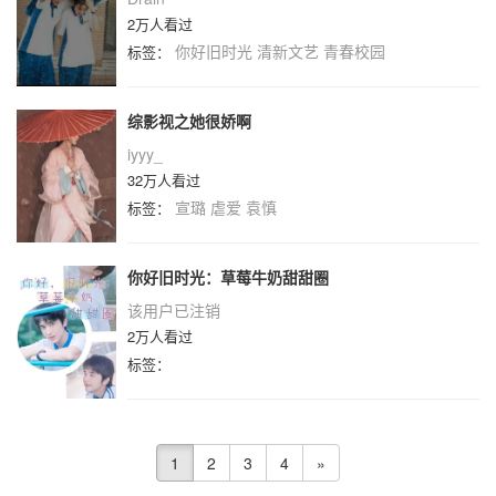
2万人看过
你好旧时光
清新文艺
青春校园
标签：
综影视之她很娇啊
iyyy_
32万人看过
宣璐
虐爱
袁慎
标签：
你好旧时光：草莓牛奶甜甜圈
该用户已注销
2万人看过
标签：
1
2
3
4
»