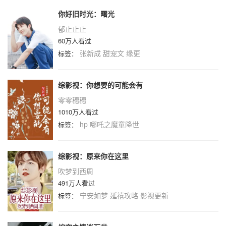
你好旧时光：曙光
郁止止止
60万人看过
张新成
甜宠文
缘更
标签：
综影视：你想要的可能会有
零零穗穗
1010万人看过
hp
哪吒之魔童降世
标签：
综影视：原来你在这里
吹梦到西周
491万人看过
宁安如梦
延禧攻略
影视更新
标签：