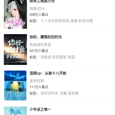
综穿之情迷万世
恒真式54
208万人看过
十八岁太奶奶驾到
唐澈
影视日更
标签：
你好，檬萌的旧时光
有格调的零食
321万人看过
张新成
影视更新
校园
标签：
混搭cp：从崔十八开始
是溯月啊
111万人看过
你好旧时光
沈耀
莲花楼
标签：
少年派之唯一