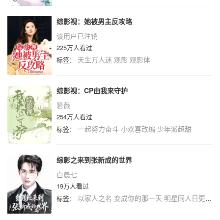
综影视：她被男主反攻略
该用户已注销
225万人看过
天生万人迷
观影
观影体
标签：
综影视：CP由我来守护
箬薇
254万人看过
一起努力奋斗
小欢喜改编
少年派超甜
标签：
综影之来到张新成的世界
白晨七
19万人看过
以家人之名
变成你的那一天
明星同人日更活动
标签：