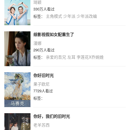
琦颖
330万人看过
主角模式
少年派
少年派改编
标签：
综影视假如女配重生了
漫娜
290万人看过
亲爱的吾兄
左耳
李莲花X乔婉娩
标签：
你好旧时光
果子欧尼
7729人看过
标签：
你好，我们的旧时光
老羊苏西