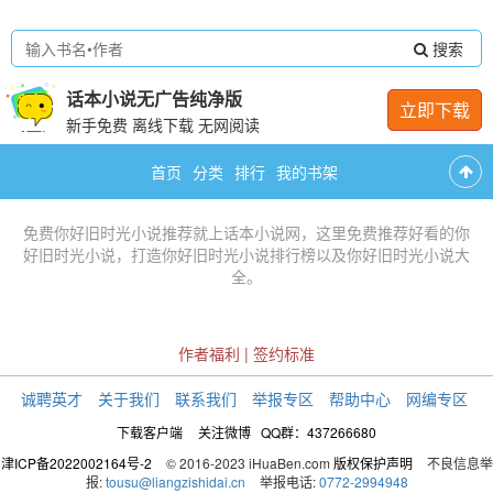
搜索
话本小说无广告纯净版
立即下载
新手免费 离线下载 无网阅读
首页
分类
排行
我的书架
免费
你好旧时光小说推荐
就上话本小说网，这里免费推荐
好看的你
好旧时光小说
，打造
你好旧时光小说排行榜
以及
你好旧时光小说大
全
。
作者福利
|
签约标准
诚聘英才
关于我们
联系我们
举报专区
帮助中心
网编专区
下载客户端
关注微博
QQ群：437266680
津ICP备2022002164号-2
© 2016-2023 iHuaBen.com
版权保护声明
不良信息举
报:
tousu@liangzishidai.cn
举报电话:
0772-2994948