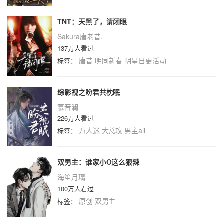
TNT：天黑了，请闭眼
Sakura唐老昔.
137万人看过
唐昔
明同新春
明星日更活动
标签：
综影视之盼君共枕眠
慕音澜
226万人看过
万人迷
大总攻
男主all
标签：
双男主：谁家小O这么狠辣
海笙月璃
100万人看过
原创
双男主
标签：