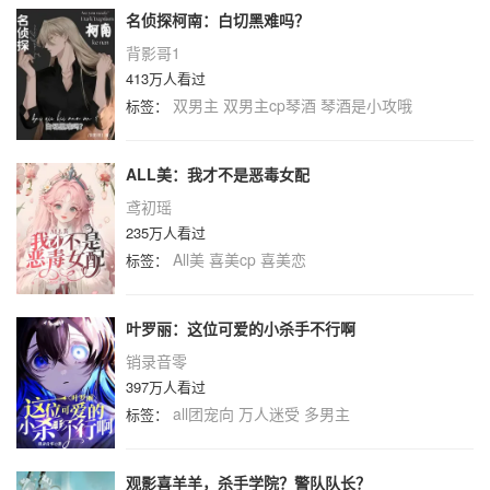
名侦探柯南：白切黑难吗？
背影哥1
413万人看过
双男主
双男主cp琴酒
琴酒是小攻哦
标签：
ALL美：我才不是恶毒女配
鸢初瑶
235万人看过
All美
喜美cp
喜美恋
标签：
叶罗丽：这位可爱的小杀手不行啊
销录音零
397万人看过
all团宠向
万人迷受
多男主
标签：
观影喜羊羊，杀手学院？警队队长？