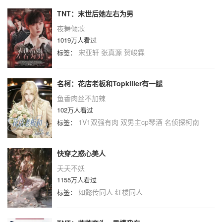
TNT：末世后她左右为男
夜舞倾歌
1019万人看过
宋亚轩
张真源
贺峻霖
标签：
名柯：花店老板和Topkiller有一腿
鱼香肉丝不加辣
102万人看过
1V1双强有肉
双男主cp琴酒
名侦探柯南
标签：
快穿之惑心美人
夭夭不妖
1155万人看过
如懿传同人
红楼同人
标签：