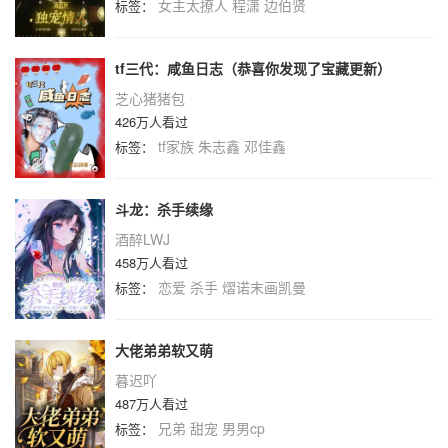
女主太撩人
程潇
边伯贤
标签：
tf三代：咸鱼日志（恭喜你发现了宝藏更新）
芝心猪猪包
426万人看过
tf家族
朱志鑫
邓佳鑫
标签：
斗龙：杀手续缘
酒醉LWJ
458万人看过
恋爱
杀手
熠诺末画凯曼
标签：
大佬弟弟软又萌
暮迟吖
487万人看过
兄弟
甜宠
男男cp
标签：