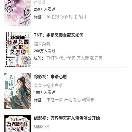
卢柒柒
259万人看过
吴老狗
综影视
老九门
标签：
TNT：她是恶毒女配又如何
猫耳朵叽
266万人看过
TNT时代少年团
万人迷
张元英
标签：
综影视：未语心愿
菜菜不吃小白菜
198万人看过
书卷一梦
天地剑心
朝雪录
标签：
综影视：万界聊天群从活佛济公开始
晓晓945