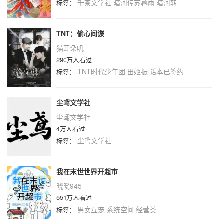
千茶文学社
暗河传苏暮雨
暗河转
标签：
TNT：偷心间谍
猫耳朵叽
290万人看过
TNT时代少年团
田姬振
话本已签约
标签：
尘鸢文学社
尘鸢文学社
4万人看过
尘鸢文学社
标签：
我在末世世界开超市
晓晓945
551万人看过
男女互宠
系统空间
经营类
标签：