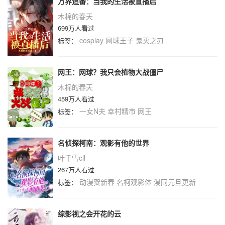
万界追番：当我的生活被直播后
木棉的春天
699万人看过
cosplay
网球王子
鬼灭之刃
标签：
网王：网球？我只会植物大战僵尸
木棉的春天
459万人看过
一女N夫
幸村精市
网王
标签：
名侦探柯南：观影有他的世界
叶千雪cll
267万人看过
动漫贺新春
名柯观影体
漫同元旦更新
标签：
综影视之会开花的云