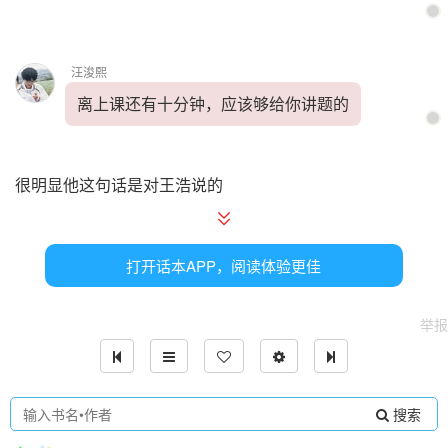
汪浚熙
离上课还有十分钟，应该够给你讲题的
很明显他这句话是对王浩说的
林栖语眨巴了两下眼睛后坐了下去，拿出课本不知道该干嘛
打开话本APP，阅读体验更佳
她的脑子里很乱
举报
王浩瞅了她一眼后从书包里拿出数学试卷随便指了个看起来
比较难的题
搜索