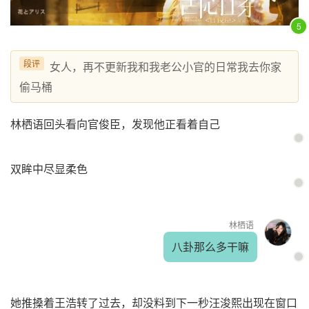
5
段评
女人，再不更新我和我老公小官的日常我去你家
偷马桶
林栖语回头看向官俊臣，发现他正看着自己
双眸中尽显柔色
林栖语
八卦那么多干嘛
她推搡着王浩转了过去，却没料到下一秒汪浚熙出现在窗口