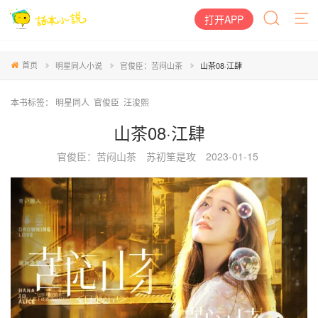
打开APP
首页
明星同人小说
官俊臣：苦闷山茶
山茶08·江肆
本书标签：
明星同人
官俊臣
汪浚熙
山茶08·江肆
官俊臣：苦闷山茶
苏初笙是攻
2023-01-15