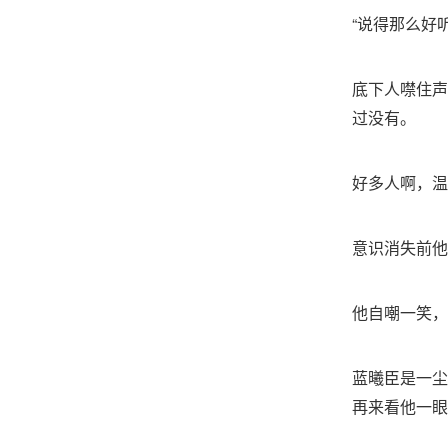
“说得那么好
底下人噤住声
过没有。
好多人啊，温
意识消失前他
他自嘲一笑，
蓝曦臣是一尘
再来看他一眼