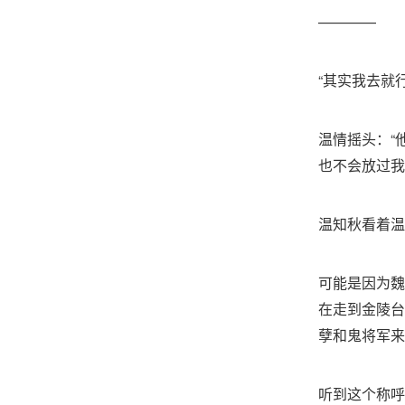
————
“其实我去就
温情摇头：“
也不会放过我
温知秋看着温
可能是因为魏
在走到金陵台
孽和鬼将军来
听到这个称呼