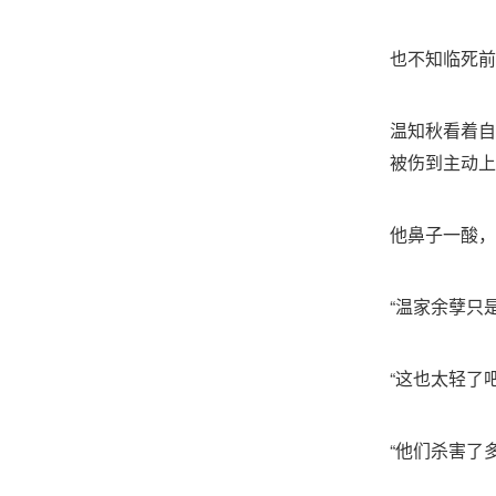
也不知临死前
温知秋看着自
被伤到主动上
他鼻子一酸，
“温家余孽只
“这也太轻了吧
“他们杀害了