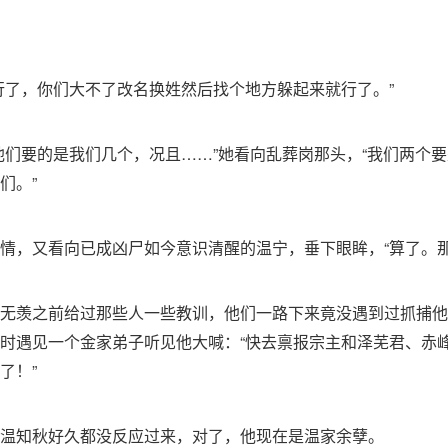
行了，你们大不了改名换姓然后找个地方躲起来就行了。”
他们要的是我们几个，况且……”她看向乱葬岗那头，“我们两个
们。”
情，又看向已成凶尸如今意识清醒的温宁，垂下眼眸，“算了。那
无羡之前给过那些人一些教训，他们一路下来竟没遇到过抓捕他
时遇见一个金家弟子听见他大喊：“快去禀报宗主和泽芜君、赤
了！”
温知秋好久都没反应过来，对了，他现在是温家余孽。