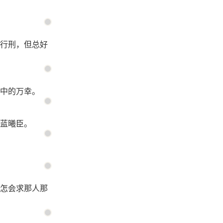
行刑，但总好
中的万幸。
蓝曦臣。
怎会求那人那