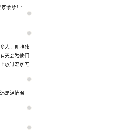
家余孽！”
多人，却唯独
有天会为他们
上放过温家无
还是温情温