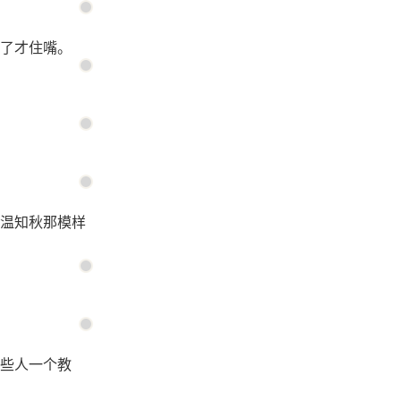
了才住嘴。
温知秋那模样
些人一个教