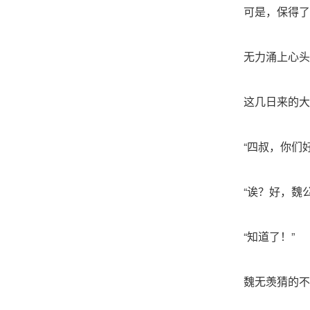
可是，保得了
无力涌上心头
这几日来的大
“四叔，你们
“诶？好，魏
“知道了！”
魏无羡猜的不