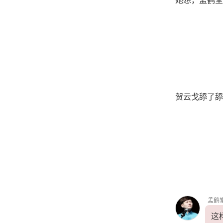
贺云戈舔了舔
孟鹤
这