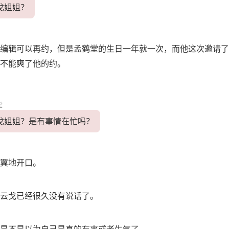
戈姐姐？
编辑可以再约，但是孟鹤堂的生日一年就一次，而他这次邀请了
不能爽了他的约。
堂
戈姐姐？是有事情在忙吗？
翼地开口。
云戈已经很久没有说话了。
是不是以为自己是真的有事或者生气了。