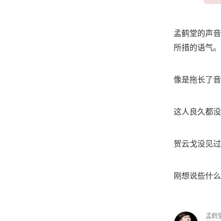
孟鹤堂的声音
所措的语气。
像是拖长了音
这人良久都没
贺云戈没见过
刚想说些什么
孟鹤