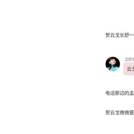
贺云戈长舒一
孟鹤
云
电话那边的孟
贺云戈微微蹙