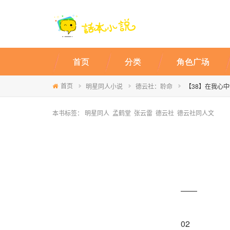
首页
分类
角色广场
首页
明星同人小说
德云社：聆命
【38】在我心
本书标签：
明星同人
孟鹤堂
张云雷
德云社
德云社同人文
——
02