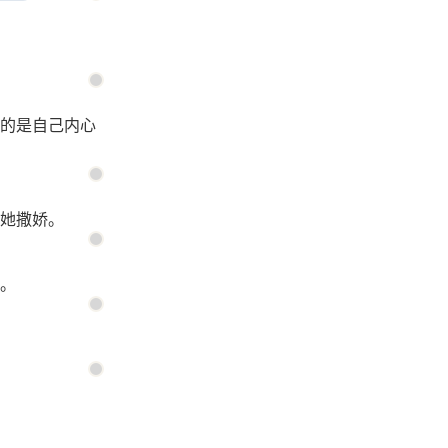
的是自己内心
她撒娇。
。