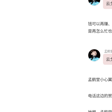
云
钱可以再赚、
是再怎么忙也
孟鹤
云
孟鹤堂小心翼
电话这边的贺
她想，孟鹤堂