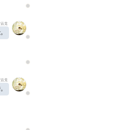
贺云戈
忙。
贺云戈
行。