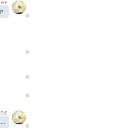
贺云戈
啊？
贺云戈
……