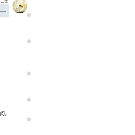
贺云戈
——
问。