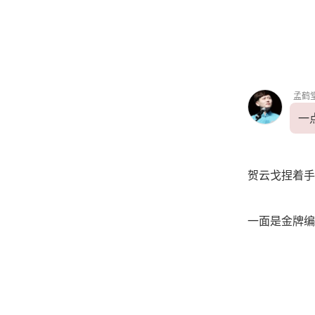
孟鹤
一
贺云戈捏着手
一面是金牌编