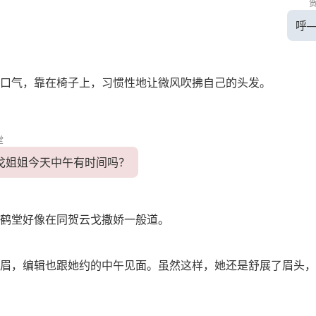
呼
口气，靠在椅子上，习惯性地让微风吹拂自己的头发。
堂
戈姐姐今天中午有时间吗？
鹤堂好像在同贺云戈撒娇一般道。
眉，编辑也跟她约的中午见面。虽然这样，她还是舒展了眉头，