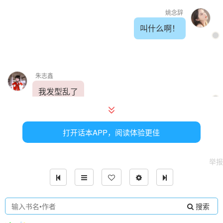
姚念辞
叫什么啊！
朱志鑫
我发型乱了
说着朱志鑫就上手整理他的“鸡窝”头
打开话本APP，阅读体验更佳
举报
姚念辞
……
搜索