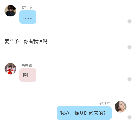
姜严予
……
姜严予：你看我信吗
朱志鑫
啊！
姚念辞
我靠，你啥时候来的？