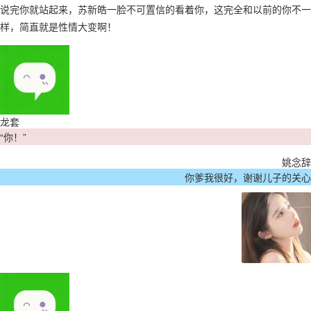
说完你就站起来，苏新皓一脸不可置信的看着你，这完全和以前的你不一
样，简直就是性情大变啊！
龙套
“你！”
姚念辞
你爹我很好，谢谢儿子的关心