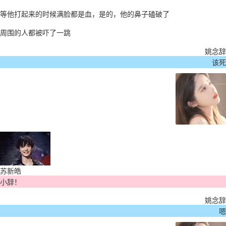
等他打起来的时候满脸都是血，是的，他的鼻子磕破了
周围的人都被吓了一跳
姚念辞
该死
苏新皓
小辞！
姚念辞
嗯