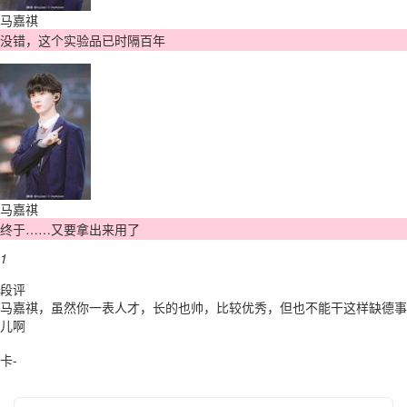
马嘉祺
没错，这个实验品已时隔百年
马嘉祺
终于……又要拿出来用了
1
段评
马嘉祺，虽然你一表人才，长的也帅，比较优秀，但也不能干这样缺德事
儿啊
卡-