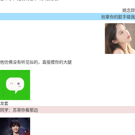
姚念辞
别拿你的脏手碰我
他仿佛没有听见似的，直接摸你的大腿
龙套
同学：苏哥你看那边