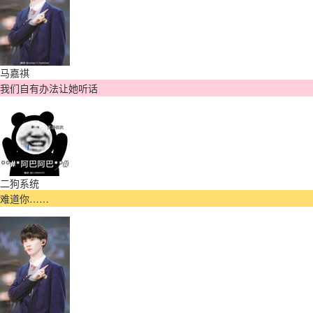
马嘉祺
我们自有办法让她听话
二狗系统
难道你……