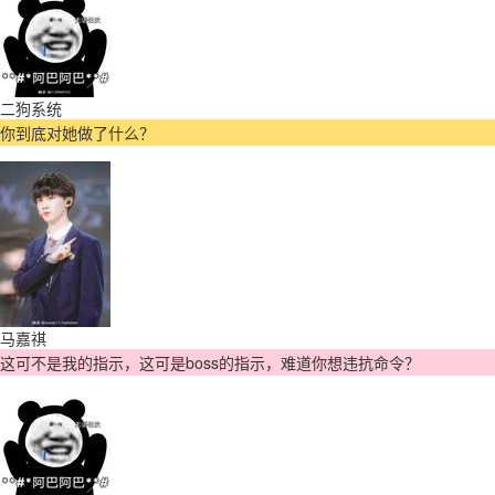
二狗系统
你到底对她做了什么？
马嘉祺
这可不是我的指示，这可是boss的指示，难道你想违抗命令？