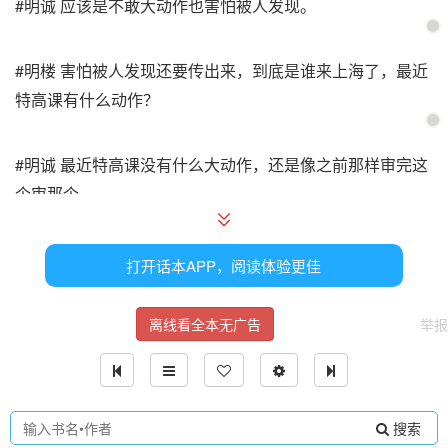
#明诚 应该是不敢大动作也害怕被人发现。
#明楼 害怕被人发现还要传出来，到底是谁来上海了，最近
特高课有什么动作？
#明诚 最近特高课没有什么大动作，还是像之前那样审完这
个审那个。
#明楼 那汪曼春呢？汪曼春一直深受南田洋子的信任，此时
打开话本APP，阅读体验更佳
南田洋子谁都不敢相信，反而一直没有什么关系的汪曼春更
显清白。这时人力不足，南田洋子一定会让汪曼春协助。
离线看全本无广告
举报
#明诚 最近汪曼春只有一次抓捕行动，奇怪的是跟着汪曼春
出去的人都不见了，只有汪曼春一个人回来了。而她没有收
搜索
到任何责罚，最近反而被南田洋子带到身边。