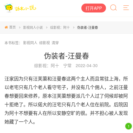
打开APP
首页
影视同人小说
综影视：阿十
伪装者-汪曼春
本书标签：
影视同人
综影视
清穿
伪装者-汪曼春
综影视：阿十
宁常
2022-04-30
汪家因为只有汪芙蕖和汪曼春这两个主人而且常驻上海，所
以老宅只有几个老人看守宅子，并没有几个佣人，之前汪曼
春想要回来修养，原本汪芙蕖想要派几个人过了伺候却被阿
十拒绝了。所以偌大的汪宅只有几个老人住在前院。后院因
为阿十不想要有人在所以安静空旷的很。并不担心被人发现
她藏了一个人。
1