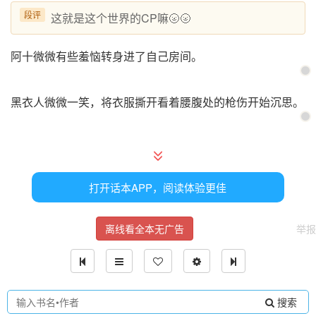
段评
这就是这个世界的CP嘛🌝🌝
阿十微微有些羞恼转身进了自己房间。
黑衣人微微一笑，将衣服撕开看着腰腹处的枪伤开始沉思。
阿十
呐！你自己能处理吗？
打开话本APP，阅读体验更佳
离线看全本无广告
举报
阿十将自己的药箱放在床头，看着男人腰腹处的伤问道。
#张雪松 要麻烦小姐帮我把伤口的子弹取出来才能敷药了。
搜索