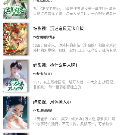
作者:瑶揽流光
九门CP吴老狗ing 目录在作者说和第一章里哦~ 洪荒
大能混沌青莲芙蕖，混元大罗金仙，一心想突破混元
无极金仙。无意中被混沌珠绑定，在器灵帮助下，在
滚滚红尘中修得大道。 有的世界无CP，有的世
综影视：沉迷造反无法自拔
界有CP1V1，修的是逍遥道。无敌文，不会掉修
为，但洪荒世界最怕沾惹因果，所以，女主要么真
作者:桃桃酿青茶
身，要么分身前往，会在所有因果全部结束的时候，
离开这个世界。 具体写了哪些世界，在作者有话说
知否，绑定朱元璋外挂的南枝（朱窈娘）和绑定刘邦
里哦！ 第一次写文，求轻喷！ 保证不坑！
外挂的朱曼娘，姐妹一起打江山，cp待定，或有其他
人物乱入。 【本文简介】 若不是那日被一面三千轮
回镜砸到头，她也不会被迫一门心思地想要 造反。
综影视：捡什么男人啊！
为了收集足够的功德信力，女娲后人南枝偶然觉醒了
血脉，被 迫进入三千世界轮回，在轮回中不停地搞
作者:卡布叮叮
事情。 1v1,非后宫。 已完成世界太多，见评论区置
顶。
1V1，女主随缘摆烂，略万人迷，非大女主 拆官配，
非系统。 每个世界都是独立的
综影视：月色撩人心
作者:年糕脆脆
【男全洁 | OOC | 爽文 | 修罗场 | 万人迷|恋爱脑】 每
个故事特立独行，不同世界，风格不一，可单独食
用。 ［逐玉］all 更新中 ［纯真年代的爱情］方穆扬
已完成✔️ ［成何体统 ］all 已完成✔️