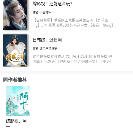
综影视：还能这么玩？
作者:不画地牢
【白月梵星】爹系妖王梵樾vs神兽白泽 【九重紫
ing】少年将军宋墨vs娃娃亲商户女 【书卷一梦ing】
性转南瑞（可能是万人迷，还不确定cp是谁） 【莲
花楼ing】招蜂引蝶师妹vs吃醋师兄 【水龙吟ing】贪
日韩综：逍遥涧
嘴虎妖vs勾人狐狸（唐俪辞，追加cp柳眼） 每个单
元完全独立，女主人设各不相同，原创女主
作者:该用户已注销
这里是特摄女孩猫玖 曾用名:七吾/七颜 专攻特摄 假
面骑士 已发表:《假面骑士01之倾城一笑》［主更］
《假面骑士电王之原来你还在这里［不定时更新］
《假面骑士w之三夫四君？》［不定时更新］ 《日韩
综:逍遥涧》［暂缓］ 欢迎小可爱们开通会员，会员
同作者推荐
加更哦 想要知道更新时间或者讨论剧情的小可爱可
以进群:1085027411 所有内容皆为原创，二改二
传，融梗抄袭！！借鉴内容需经本人同意并标明出
处！！融梗抄袭一经发现立刻拉黑举报！！！
综影视：阿
十