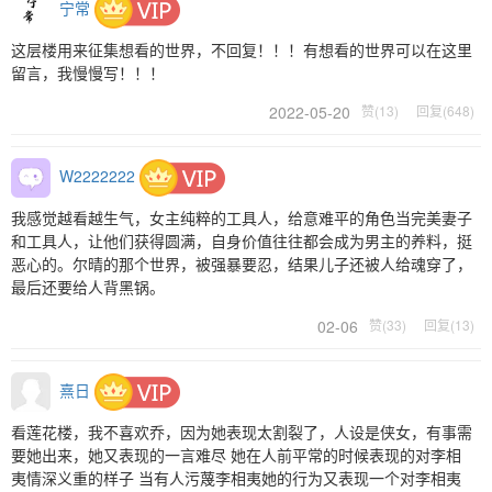
宁常
这层楼用来征集想看的世界，不回复！！！有想看的世界可以在这里
留言，我慢慢写！！！
2022-05-20
赞(13)
回复(648)
W2222222
我感觉越看越生气，女主纯粹的工具人，给意难平的角色当完美妻子
和工具人，让他们获得圆满，自身价值往往都会成为男主的养料，挺
恶心的。尔晴的那个世界，被强暴要忍，结果儿子还被人给魂穿了，
最后还要给人背黑锅。
02-06
赞(33)
回复(13)
熹日
看莲花楼，我不喜欢乔，因为她表现太割裂了，人设是侠女，有事需
要她出来，她又表现的一言难尽 她在人前平常的时候表现的对李相
夷情深义重的样子 当有人污蔑李相夷她的行为又表现一个对李相夷