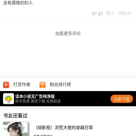
没有感情的的人
07-21
赞(1)
回复(8)
加载更多评论
打赏作者
粉丝排行榜
话本小说无广告纯净版
立即下载
新手免费 离线下载 无网阅读
书友还看过
（综影视）洪荒大佬的穿越日常