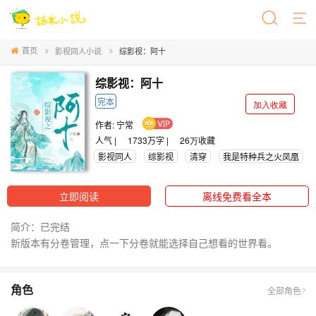
首页
影视同人小说
综影视：阿十
综影视：阿十
完本
加入收藏
作者:
宁常
人气 |
1733万字 |
26万
收藏
影视同人
综影视
清穿
我是特种兵之火凤凰
立即阅读
离线免费看全本
简介：已完结
新版本有分卷管理，点一下分卷就能选择自己想看的世界看。
角色
全部角色