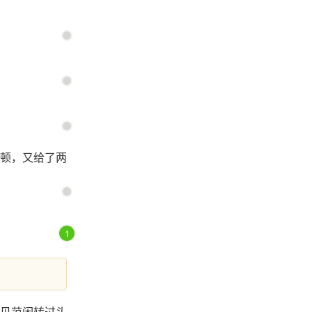
顿，又给了两
1
见范闲转过头