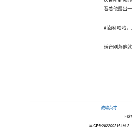
看着他露出一
#范闲 哈哈
话音刚落他就
诚聘英才
下载
津ICP备2022002164号-2