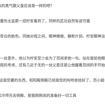
修炼的真气跟父皇应该是一样的吧？
重伤太监那一招柠安看到了，同样的武功自然有迹可循
苍白的脸色，同她对视之间，眼神微暗，静默片刻，柠安眼神淡
一丝意外，他以为柠安至少会为了范闲求他一句，站在窗前他眼
局的考虑，还有几近于无的一丝父爱还是让他握着范闲的手开始
，这是您要的东西，昭阳殿侧殿已经按您的吩咐收拾好了，范小姐
她和冷师兄去侧殿，按我刚刚说的准备好一切工具