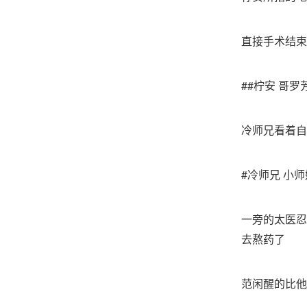
直接手术结束
##柠安 哥
冷师兄看着自
#冷师兄 小
一旁的太医忍
去熬药了
范闲醒的比他