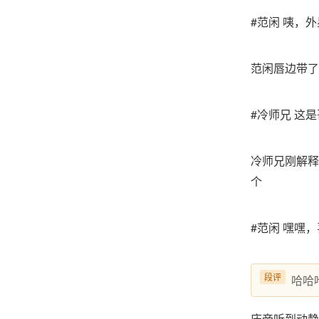
#范闲 咦，
范闲唇边带了
#冷师兄 这
冷师兄刚解释
个
#范闲 嘿嘿
段评
哈哈
庆帝听到动静