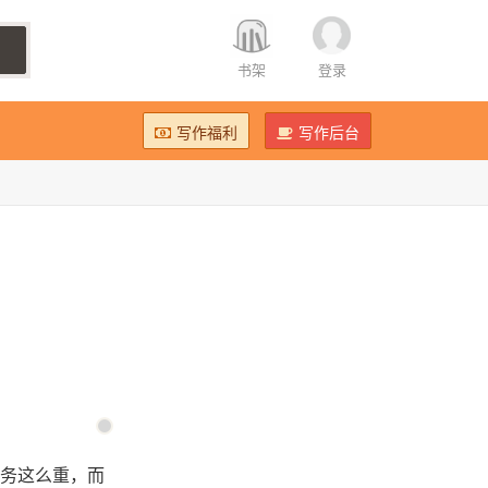
书架
登录
写作福利
写作后台
务这么重，而