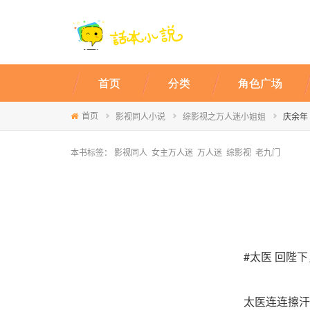
首页
分类
角色广场
首页
影视同人小说
综影视之万人迷小姐姐
庆余年
本书标签：
影视同人
女主万人迷
万人迷
综影视
老九门
#太医 回陛
太医连连擦汗