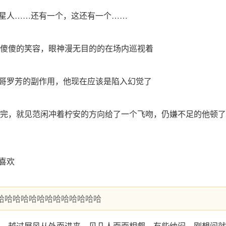
外星人……还有一个，这还有一个……
傻傻的笑容，眼神漫无目的的在场内巡视着
是哥罗芳的副作用，他现在应该是陷入幻觉了
完，就见范闲冲着柠安的方向给了一个飞吻，仍嫌不足的他顿了
，喜欢
哈哈哈哈哈哈哈哈哈哈哈哈哈
，越过屏风从外面进来，见几人面面相觑，有些纳闷，刚想问就