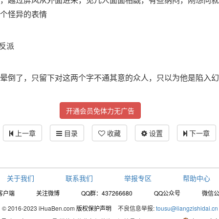
个怪异的表情
，反派
晕倒了，只留下对这两个字不通其意的众人，只以为他是陷入幻
开通会员免体力无广告
上一章
目录
收藏
设置
下一章
关于我们
联系我们
举报专区
帮助中心
客户端
关注微博
QQ群：437266680
QQ公众号
微信
© 2016-2023 iHuaBen.com
版权保护声明
不良信息举报:
tousu@liangzishidai.cn