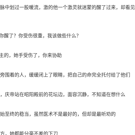
脉中划过一股暖流，激的他一个激灵就迷蒙的醒了过来，却看见
，你醒了？你受伤很重，我该做些什么？
公主的，她手受伤了，你来协助
旁围着的人，缓缓闭上了眼睛，把自己的命完全托付给了他们
，庆帝站在昭阳殿前的花坛边，面容沉静，不知道在想什么
始至终的稳当，虽然医术不是最好的，但却是最听劝的
方，她都能分毫不差的下刀