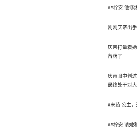
##柠安 他
刚刚庆帝出手
庆帝打量着她
备药了
庆帝眼中划过
最终处于对大
#未茹 公主
##柠安 请