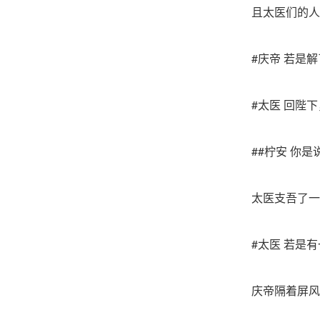
且太医们的人
#庆帝 若是
#太医 回陛
##柠安 你
太医支吾了一
#太医 若是
庆帝隔着屏风