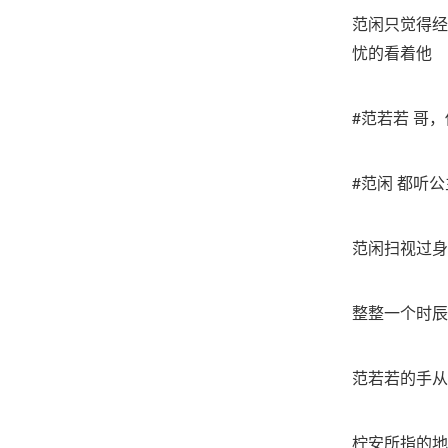
范闲只觉得经
忧的看着他
#范若若 哥
#范闲 都听
范闲扫视过身
整整一个时辰
范若若的手从
柠安所指的地