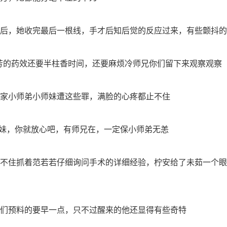
后，她收完最后一根线，手才后知后觉的反应过来，有些颤抖的
罗芳的药效还要半柱香时间，还要麻烦冷师兄你们留下来观察观察
家小师弟小师妹遭这些罪，满脸的心疼都止不住
师妹，你就放心吧，有师兄在，一定保小师弟无恙
不住抓着范若若仔细询问手术的详细经验，柠安给了未茹一个眼
们预料的要早一点，只不过醒来的他还显得有些奇特