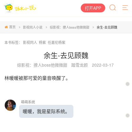
打开APP
首页
影视同人小说
综影视：撩人boss他微微甜
余生-去见顾魏
本书标签：
影视同人
杨紫
任嘉伦杨紫
余生-去见顾魏
综影视：撩人boss他微微甜
踏雪龙颜
2022-03-17
林暖暖被那可爱的童音唤醒了。
萌萌系统
暖暖，我是星际系统。