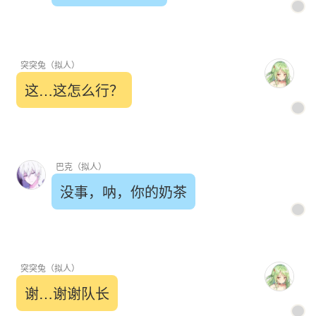
突突兔（拟人）
这…这怎么行？
巴克（拟人）
没事，呐，你的奶茶
突突兔（拟人）
谢…谢谢队长