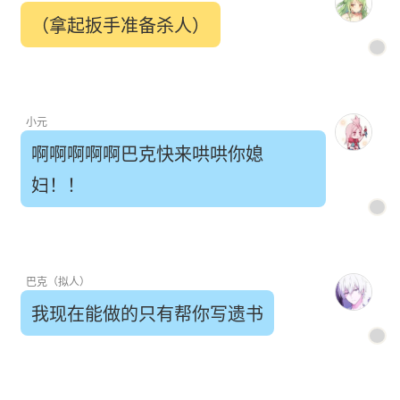
（拿起扳手准备杀人）
小元
啊啊啊啊啊巴克快来哄哄你媳
妇！！
巴克（拟人）
我现在能做的只有帮你写遗书