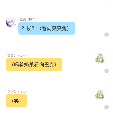
巴克（拟人）
？诶？（看向突突兔）
突突兔（拟人）
（喝着奶茶看向巴克）
突突兔（拟人）
（笑）