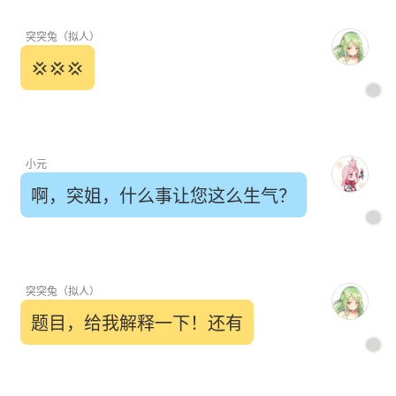
突突兔（拟人）
💢💢💢
小元
啊，突姐，什么事让您这么生气？
突突兔（拟人）
题目，给我解释一下！还有