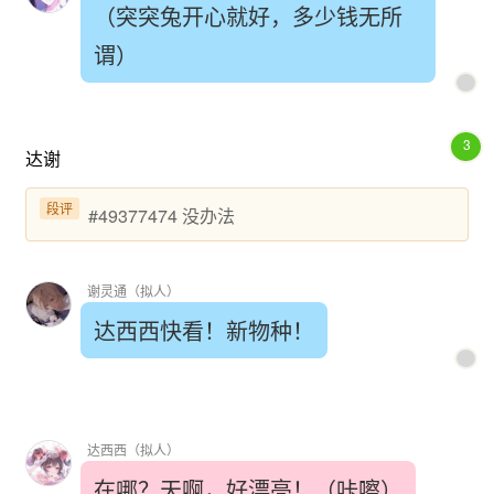
（突突兔开心就好，多少钱无所
谓）
3
达谢
段评
#49377474 没办法
谢灵通（拟人）
达西西快看！新物种！
达西西（拟人）
在哪？天啊，好漂亮！（咔嚓）