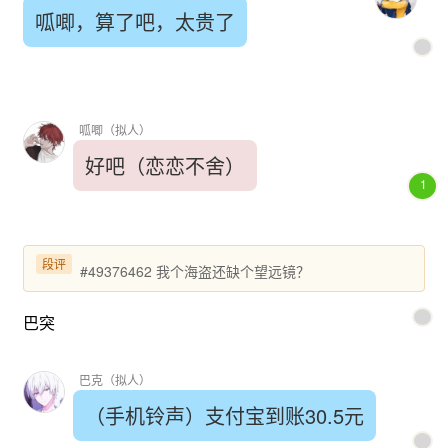
呱唧，算了吧，太贵了
呱唧（拟人）
好吧（恋恋不舍）
1
段评
#49376462 我个海盗还缺个望远镜？
巴突
巴克（拟人）
（手机铃声）支付宝到账30.5元