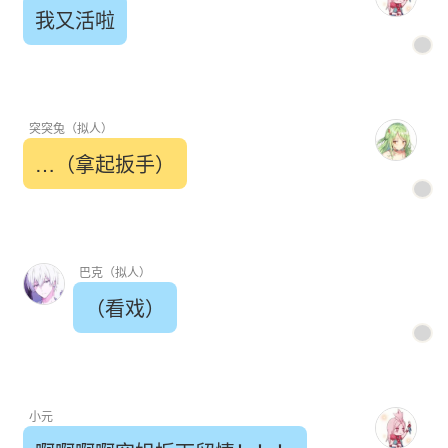
我又活啦
突突兔（拟人）
…（拿起扳手）
巴克（拟人）
（看戏）
小元