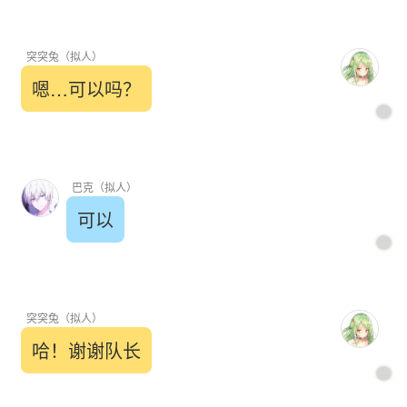
突突兔（拟人）
嗯…可以吗？
巴克（拟人）
可以
突突兔（拟人）
哈！谢谢队长