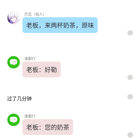
巴克（拟人）
老板，来两杯奶茶，原味
谁都行
老板：好勒
过了几分钟
谁都行
老板：您的奶茶