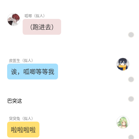
呱唧（拟人）
（跑进去）
皮医生（拟人）
诶，呱唧等等我
巴突这
突突兔（拟人）
啦啦啦啦