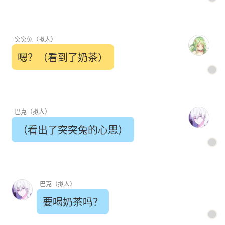
突突兔（拟人）
嗯？（看到了奶茶）
巴克（拟人）
（看出了突突兔的心思）
巴克（拟人）
要喝奶茶吗？