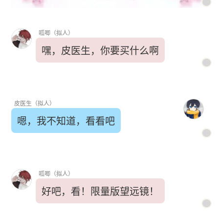
呱唧（拟人）
嘿，皮医生，你要买什么啊
皮医生（拟人）
嗯，我不知道，看看吧
呱唧（拟人）
好吧，看！限量版望远镜！