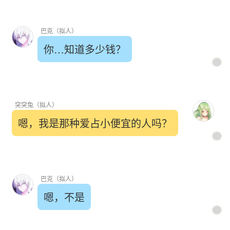
巴克（拟人）
你…知道多少钱？
突突兔（拟人）
嗯，我是那种爱占小便宜的人吗？
巴克（拟人）
嗯，不是