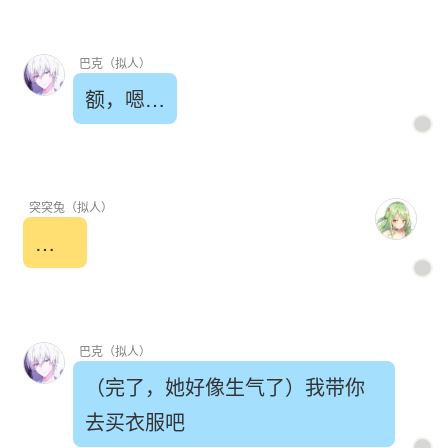
巴克（拟人）
额，嗯…
突突兔（拟人）
…
巴克（拟人）
（完了，她好像生气了）我带你
去买衣服吧