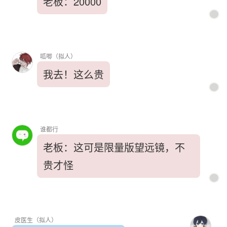
老板：20000
呱唧（拟人）
我去！这么贵
谁都行
老板：这可是限量版望远镜，不
贵才怪
皮医生（拟人）