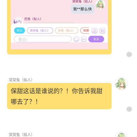
突突兔（拟人）
保甜这话是谁说的？！你告诉我甜
哪去了？！
突突兔（拟人）