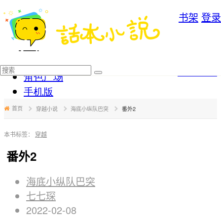
书架
登录
首页
写作福利
分类
写作后台
角色广场
手机版
首页
穿越小说
海底小纵队巴突
番外2
本书标签：
穿越
番外2
海底小纵队巴突
七七琛
2022-02-08