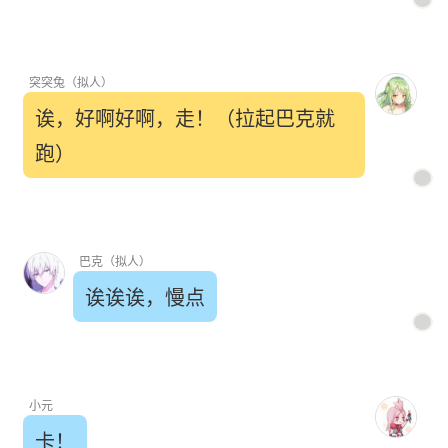
突突兔（拟人）
诶，好啊好啊，走！（拉起巴克就
跑）
巴克（拟人）
诶诶诶，慢点
小元
卡！