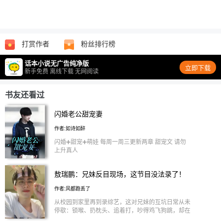
打赏作者
粉丝排行榜
话本小说无广告纯净版
立即下载
新手免费 离线下载 无网阅读
书友还看过
闪婚老公甜宠妻
作者:如诗如醉
闪婚➕甜宠➕萌娃 每周一周三更新两章 甜宠文 请勿
上升真人
敖瑞鹏：兄妹反目现场，这节目没法录了！
作者:风都跑丢了
从校园到家里再到录综艺，这对兄妹的互坑日常从未
停歇：锁喉、扔枕头、追着打，吵得鸡飞狗跳，却在
旁人介入时，又透着只有彼此才懂的默契。当明星哥