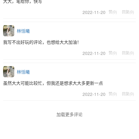
大大，笔给你，快写
2022-11-20
赞(0)
回复(0)
林恬曦
我写不出好玩的评论，也想给大大加油！
2022-11-20
赞(0)
回复(0)
林恬曦
虽然大大可能比较忙，但我还是想求大大多更新一点
2022-11-20
赞(0)
回复(0)
加载更多评论