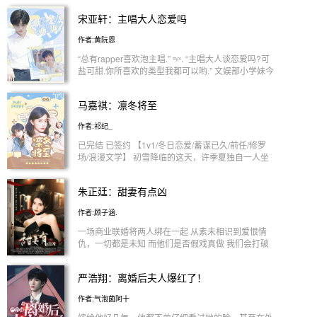
哥遇上“嫌弃”他的妹妹，加上一个狂热粉丝好友，这
宋亚轩：主唱大人恋爱吗
场相爱相杀的闹剧，才刚刚开始……
作者:黄阮恩
“总有rapper喜欢泡主唱.” ˢʸˣ. “主唱大人谈恋爱吗?可
盐可甜.你所喜欢的类型我都可以哟.” 文娱部小学妹今
日份回归.沉寂了三年的姜佑安终于发微博回归时代
峰峻了!新粉可能不知道姜佑安是谁.但老粉表示：她
马嘉祺：凛冬将至
的意难平总算平了!没错.姜佑安和宋亚轩一同上楼.期
间曾多次准备出道.最终都无济于事.期望越高失望越
作者:祁纪_
大.but.二代第一对CP就是宋亚轩和姜佑安.两人的糖
磕起来真的容易得糖尿病.同为主唱的两人简直就是
已完结 已签约 【1v1/冬日恋爱/蓄谋已久/前任/修罗
天作之合.合作的歌曲首首巅峰.最终.因为出道无望.姜
场/浪漫文学】 初雪降临的这天，许季夏独自一人坐
佑安下楼.不过幸好.姜佑安又被李飞挖回来了!并且刚
在长凳上，脑袋里循环播放着她刚刚经历的种种……
回来就出道.果然李飞舍不得姜佑安.不过令粉丝费解
前男友出轨，分手，这些事情让许季夏的大脑陷入一
朱正廷：甜妻有点凶
的是.为什么好好一个主唱变rapper啊!看着台上酷的
片混乱之中，这个时候马嘉祺出现在她眼前，撑着一
要命的姜佑安.粉丝表示：台上谁跟你萌.所以我的小
把伞，向她伸出双手，把她从黑暗之中拉了出来
作者:顾子涵.
甜心呢??? 后来某次采访.姜佑安解释道.“喜欢唱情歌
【简单来说，他就是许季夏的那束光】 又是一次下
是真.但更喜欢rapper泡主唱.”宋亚轩坐在旁边无奈的
雪天，这次许季夏不再是独自一人，她的身旁有马嘉
一场商业联婚将两人绑在一起 从素未相识到爱恨情
笑着.明明是自己撩人不自知.最后变成了主唱泡
祺，穿着和初见时一样的衣服，在同样的场地，但是
仇，一切都是未知 而他们是否假戏真做 我们会打破
rapper.粉丝直呼：谁泡谁不重要.重要的是我的CP是
这次不一样的是，他向自己表白了 “夏夏，我喜欢你
所有时间规则，你和我的故事终将上映 请勿上升到
真的! 人鱼主唱宋亚轩✘双面rapper姜佑安. “首项加末
很久了，我们要试试吗” 在一起之后才知道马嘉祺是
真人，不喜勿喷，小顾处女作，多担待 执笔
项的和乘项数除以二。” “什么?” “求和。” 『人物性格
严浩翔：离婚后夫人爆红了！
蓄谋已久，他一直在等这一天，等她属于自己的这一
2019.12.31签约2020.1.20禁止抄袭 〈话本世繁华，
全为私设.请勿上升明星真人.禁止抄袭内容.禁止借梗.
天 ❗禁一切 文献@昊淇 祁纪2025.1.23执笔
奶思尽风流.〉已对接🍅小说 <F.W.M.>在线搬砖，一
不喜勿喷.』
作者:气泡菌阿十
起飞