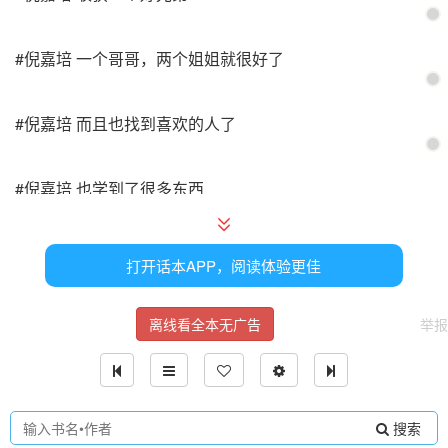
#倪嘉培 一个哥哥，两个姐姐就很好了
#倪嘉培 而且也找到喜欢的人了
#倪嘉培 也学到了很多东西
#倪嘉培 值得了
打开话本APP，阅读体验更佳
——
离线看全本无广告
举报
“下面请大家依次投出你怀疑人生的X恋人”
搜索