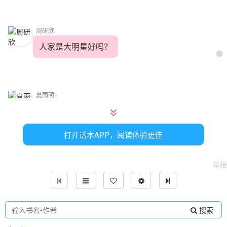
周研欣
人家是大明星好吗？
夏雨萌
好吧!谢谢你了欣欣。
打开话本APP，阅读体验更佳
周研欣
举报
不用谢
搜索
叮铃铃，下课啦！