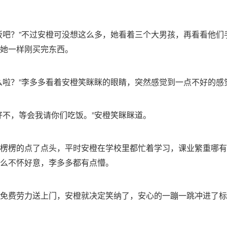
饭吧？”不过安橙可没想这么多，她看着三个大男孩，再看看他们
她一样刚买完东西。
么啦？”李多多看着安橙笑眯眯的眼睛，突然感觉到一点不好的感
好不，等会我请你们吃饭。”安橙笑眯眯道。
楞楞的点了点头，平时安橙在学校里都忙着学习，课业繁重哪有
么不怀好意，李多多都有点懵。
免费劳力送上门，安橙就决定笑纳了，安心的一蹦一跳冲进了标