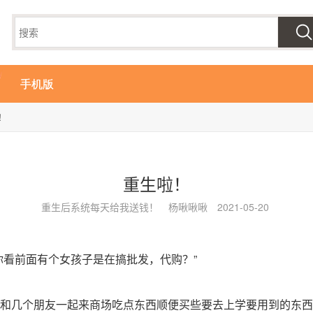
手机版
！
重生啦！
重生后系统每天给我送钱！
杨啾啾啾
2021-05-20
你看前面有个女孩子是在搞批发，代购？”
和几个朋友一起来商场吃点东西顺便买些要去上学要用到的东西