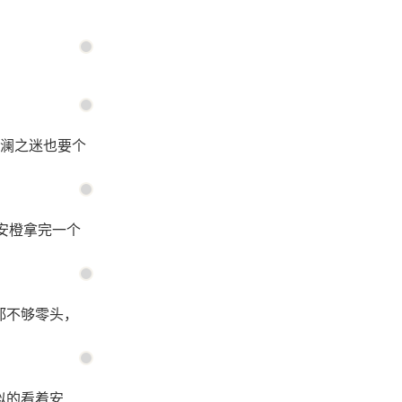
澜之迷也要个
安橙拿完一个
都不够零头，
似的看着安