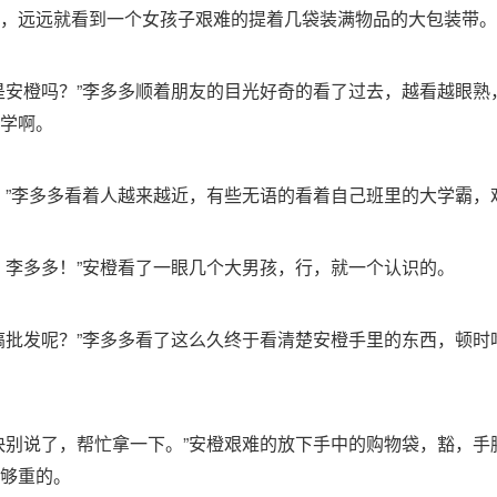
，远远就看到一个女孩子艰难的提着几袋装满物品的大包装带。
是安橙吗？”李多多顺着朋友的目光好奇的看了过去，越看越眼熟
学啊。
！”李多多看着人越来越近，有些无语的看着自己班里的大学霸，
，李多多！”安橙看了一眼几个大男孩，行，就一个认识的。
搞批发呢？”李多多看了这么久终于看清楚安橙手里的东西，顿时
快别说了，帮忙拿一下。”安橙艰难的放下手中的购物袋，豁，手
够重的。