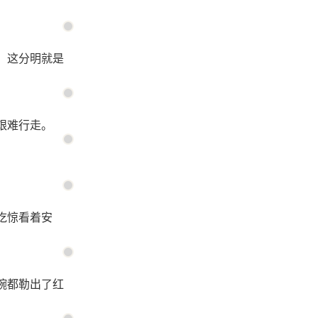
，这分明就是
艰难行走。
吃惊看着安
腕都勒出了红