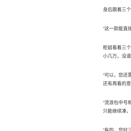
身后跟着三个
“这一款能直
柜姐看着三个
小几万，没道
“可以，您还
还有再看的意
“流浪包中号
只能继续凑，
“有的，您好