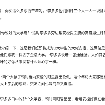
是，你买这么多东西干嘛呢。”李多多他们刚好三个人一人一袋刚
。
是你说过的大学霸？”这时李多多旁边帮安橙提面膜的高瘦男生好
我介绍一下，这是我们班即将成为B大学生的大佬安橙，这两位
他们跟我一样去了金陵大学。”李多多长着一张娃娃脸，人如其
眯的好像从来没有什么烦心事一样。
！”两个大孩子顿时看向安橙的眼里露出钦佩，这个年纪大家都是
大上学后的成熟，交友之间也是简单又直接。
李多多口中的那个女学霸，顿时两眼冒星星，看着安橙好像在看