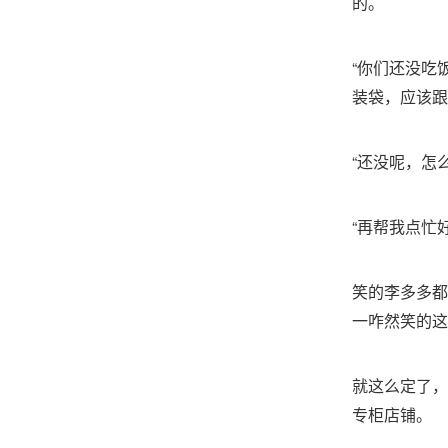
的。
“你们还没吃
装袋，应该跟
“还没呢，怎
“再帮我点忙
笑的李多多都
一咋然笑的这
就这么定了，
专柜店铺。