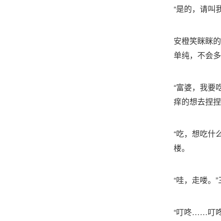
“是的，请叫
安橙笑眯眯的
单纯，不会多
“富婆，我要
痒的想去捏捏
“吃，想吃什
楼。
“哇，走喽。
“叮咚……叮