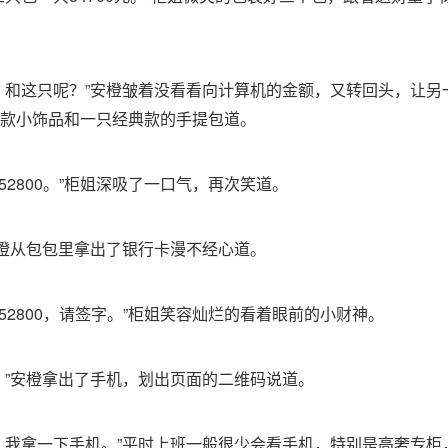
，和这只呢？”安橙皱着没看看向计算机的金额，又转回头，让另
款小饰品和一只经典款的手提包道。
52800。”柜姐深吸了一口气，再次笑道。
安橙从包包里拿出了银行卡漫不经心道。
152800，请签字。”柜姐笑容灿烂的看着眼前的小财神。
？”安橙拿出了手机，划出页面的二维码说道。
，我拿一下手机。”平时上班一般很少会看手机，特别是高奢专柜