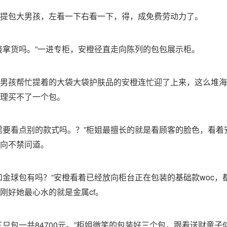
提包大男孩，左看一下右看一下，得，成免费劳动力了。
接拿货吗。”一进专柜，安橙径直走向陈列的包包展示柜。
男孩帮忙提着的大袋大袋护肤品的安橙连忙迎了上来，这么堆海
理买不了一个包。
需要看点别的款式吗。？”柜姐最擅长的就是看顾客的脸色，看着
向不禁问道。
和金球包有吗？”安橙看着已经放向柜台正在包装的基础款woc，
刚好她最心水的就是金属cf。
三只包一共84700元。”柜姐微笑的包装好三个包，跟看送财童子