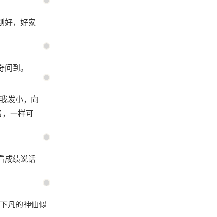
刚好，好家
奇问到。
是我发小，向
名，一样可
看成绩说话
下凡的神仙似