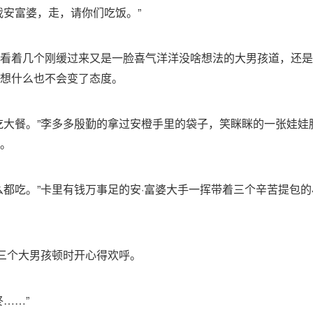
我安富婆，走，请你们吃饭。”
看着几个刚缓过来又是一脸喜气洋洋没啥想法的大男孩道，还是
想什么也不会变了态度。
吃大餐。”李多多殷勤的拿过安橙手里的袋子，笑眯眯的一张娃娃
。
么都吃。”卡里有钱万事足的安·富婆大手一挥带着三个辛苦提包
”三个大男孩顿时开心得欢呼。
咚……”