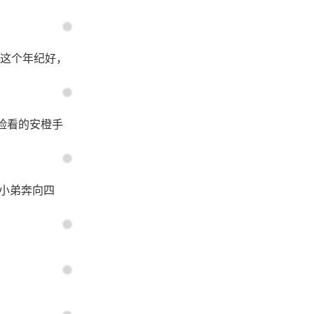
这个年纪好，
脸看的安橙手
的小弟奔向四