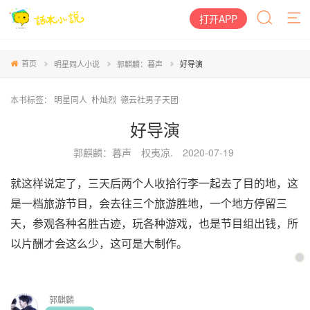
打开APP
首页
明星同人小说
郭麒麟：暮声
好导演
本书标签：
明星同人
朴灿烈
德云社男子天团
好导演
郭麒麟：暮声
权夷凉.
2020-07-19
就这样说定了，三天后两个人收拾行李一起去了目的地，这
是一档旅游节目，会去往三个旅游胜地，一个地方停留三
天，参观各种名胜古迹，玩各种游戏，也是节目组出钱，所
以片酬才会这么少，这可是大制作。
郭麒麟