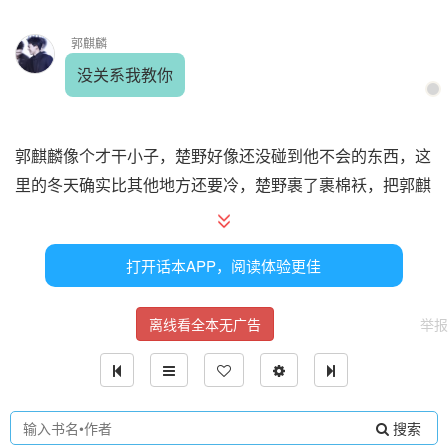
郭麒麟
没关系我教你
郭麒麟像个才干小子，楚野好像还没碰到他不会的东西，这
里的冬天确实比其他地方还要冷，楚野裹了裹棉袄，把郭麒
麟的围巾也裹紧。
打开话本APP，阅读体验更佳
楚野
离线看全本无广告
举报
哎导演
老远就看见了已经在冰雪大世界里摆好设施的摄制组，导演
搜索
向他们两个人摆手这个导演看起来也就40多岁的样子，面相